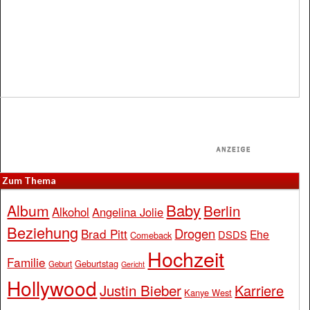
Zum Thema
Baby
Album
Berlin
Alkohol
Angelina Jolie
Beziehung
Drogen
Brad Pitt
Ehe
DSDS
Comeback
Hochzeit
Familie
Geburtstag
Geburt
Gericht
Hollywood
Justin Bieber
Karriere
Kanye West