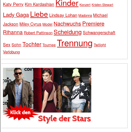
Kinder
Katy Perry
Kim Kardashian
Konzert
Kristen Stewart
Liebe
Lady Gaga
Lindsay Lohan
Michael
Madonna
Premiere
Nachwuchs
Jackson
Miley Cyrus
Model
Scheidung
Rihanna
Schwangerschaft
Robert Pattinson
Trennung
Tochter
Sex
Sohn
Tournee
Twilight
Verlobung