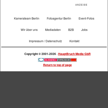
Kamerateam Berlin
Fotoagentur Berlin
Event-Fotos
Wir über uns
Mediadaten
B2B
Jobs
Impressum / Datenschutz
Kontakt
Copyright © 2001-2026 ·
HauptBruch Media GbR
Return to top of page