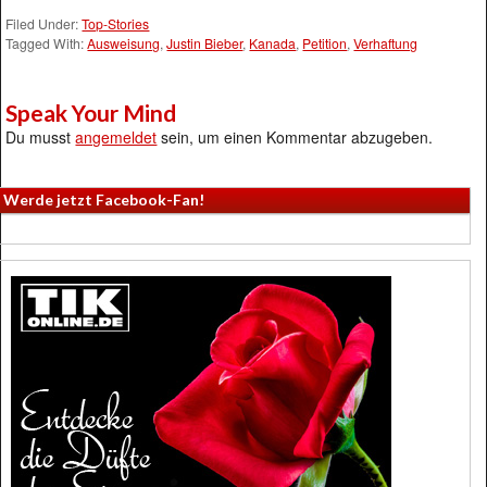
Filed Under:
Top-Stories
Tagged With:
Ausweisung
,
Justin Bieber
,
Kanada
,
Petition
,
Verhaftung
Speak Your Mind
Du musst
angemeldet
sein, um einen Kommentar abzugeben.
Werde jetzt Facebook-Fan!