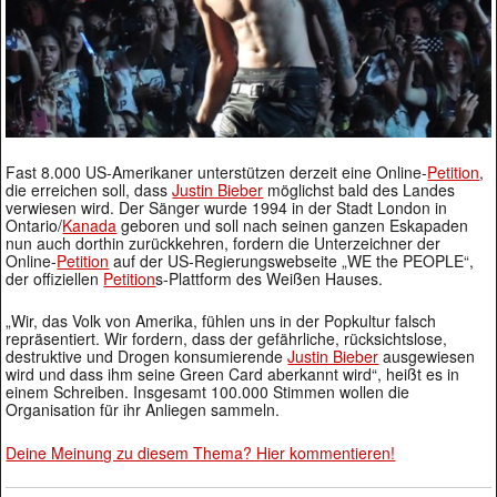
Fast 8.000 US-Amerikaner unterstützen derzeit eine Online-
Petition
,
die erreichen soll, dass
Justin Bieber
möglichst bald des Landes
verwiesen wird. Der Sänger wurde 1994 in der Stadt London in
Ontario/
Kanada
geboren und soll nach seinen ganzen Eskapaden
nun auch dorthin zurückkehren, fordern die Unterzeichner der
Online-
Petition
auf der US-Regierungswebseite „WE the PEOPLE“,
der offiziellen
Petition
s-Plattform des Weißen Hauses.
„Wir, das Volk von Amerika, fühlen uns in der Popkultur falsch
repräsentiert. Wir fordern, dass der gefährliche, rücksichtslose,
destruktive und Drogen konsumierende
Justin Bieber
ausgewiesen
wird und dass ihm seine Green Card aberkannt wird“, heißt es in
einem Schreiben. Insgesamt 100.000 Stimmen wollen die
Organisation für ihr Anliegen sammeln.
Deine Meinung zu diesem Thema? Hier kommentieren!