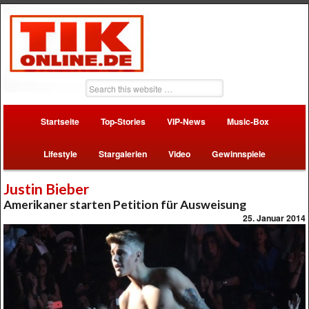
Startseite
Top-Stories
VIP-News
Music-Box
Lifestyle
Stargalerien
Video
Gewinnspiele
Justin Bieber
Amerikaner starten Petition für Ausweisung
25. Januar 2014