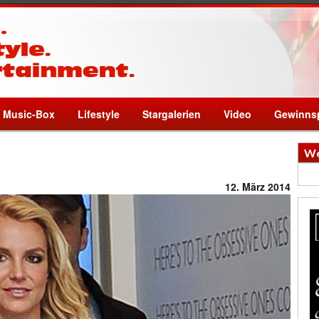
Music-Box
Lifestyle
Stargalerien
Video
Gewinnsp
We
12. März 2014