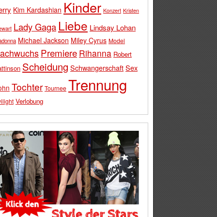
Kinder
erry
Kim Kardashian
Konzert
Kristen
Liebe
Lady Gaga
Lindsay Lohan
ewart
Michael Jackson
Miley Cyrus
Model
adonna
Premiere
achwuchs
Rihanna
Robert
Scheidung
Schwangerschaft
Sex
ttinson
Trennung
Tochter
ohn
Tournee
Verlobung
ilight