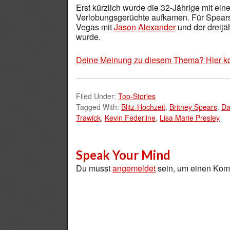
Erst kürzlich wurde die 32-Jährige mit ei
Verlobungsgerüchte aufkamen. Für Spears,
Vegas mit
Jason Alexander
und der dreijä
wurde.
Deine Meinung zu diesem Thema? Hier k
Filed Under:
Top-Stories
Tagged With:
Blitz-Hochzeit
,
Britney Spears
,
Da
Trawick
,
Kevin Federline
,
Lisa Marie Presley
Speak Your Mind
Du musst
angemeldet
sein, um einen Ko