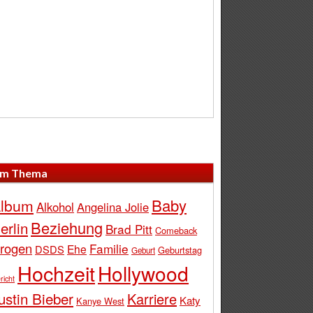
m Thema
Baby
lbum
Alkohol
Angelina Jolie
Beziehung
erlin
Brad Pitt
Comeback
rogen
Familie
Ehe
DSDS
Geburtstag
Geburt
Hochzeit
Hollywood
richt
ustin Bieber
Karriere
Katy
Kanye West