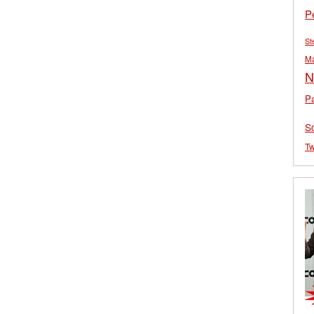
P
St
M
N
Pa
S
Tw