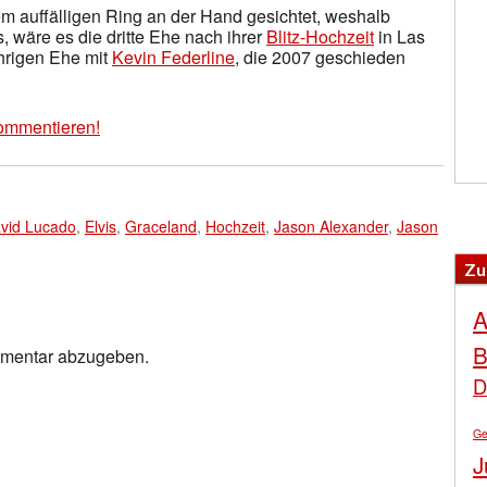
nem auffälligen Ring an der Hand gesichtet, weshalb
 wäre es die dritte Ehe nach ihrer
Blitz-Hochzeit
in Las
hrigen Ehe mit
Kevin Federline
, die 2007 geschieden
ommentieren!
vid Lucado
,
Elvis
,
Graceland
,
Hochzeit
,
Jason Alexander
,
Jason
Zu
A
B
mmentar abzugeben.
D
Ge
J