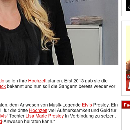
do
sollen ihre
Hochzeit
planen. Erst 2013 gab sie die
ick
bekannt und nun soll die Sängerin bereits wieder vor
aten, dem Anwesen von Musik-Legende
Elvis
Presley. Ein
Fa
l für die dritte
Hochzeit
viel Aufmerksamkeit und Geld für
lvis
‘ Tochter
Lisa Marie Presley
in Verbindung zu setzen,
d
-Anwesen heiraten kann.“