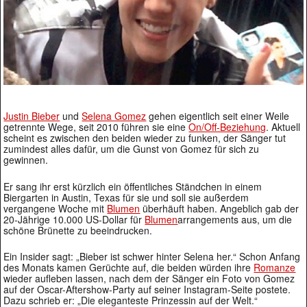
Justin Bieber
und
Selena Gomez
gehen eigentlich seit einer Weile
getrennte Wege, seit 2010 führen sie eine
On/Off-Beziehung
. Aktuell
scheint es zwischen den beiden wieder zu funken, der Sänger tut
zumindest alles dafür, um die Gunst von Gomez für sich zu
gewinnen.
Er sang ihr erst kürzlich ein öffentliches Ständchen in einem
Biergarten in Austin, Texas für sie und soll sie außerdem
vergangene Woche mit
Blumen
überhäuft haben. Angeblich gab der
20-Jährige 10.000 US-Dollar für
Blumen
arrangements aus, um die
schöne Brünette zu beeindrucken.
Ein Insider sagt: „Bieber ist schwer hinter Selena her.“ Schon Anfang
des Monats kamen Gerüchte auf, die beiden würden ihre
Romanze
wieder aufleben lassen, nach dem der Sänger ein Foto von Gomez
auf der Oscar-Aftershow-Party auf seiner Instagram-Seite postete.
Dazu schrieb er: „Die eleganteste Prinzessin auf der Welt.“