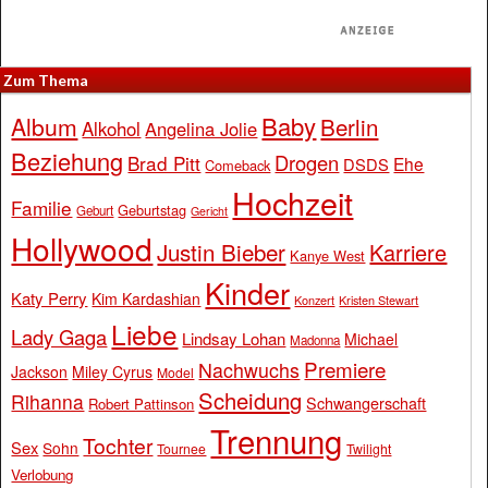
Zum Thema
Baby
Album
Berlin
Alkohol
Angelina Jolie
Beziehung
Drogen
Brad Pitt
Ehe
DSDS
Comeback
Hochzeit
Familie
Geburtstag
Geburt
Gericht
Hollywood
Justin Bieber
Karriere
Kanye West
Kinder
Katy Perry
Kim Kardashian
Konzert
Kristen Stewart
Liebe
Lady Gaga
Lindsay Lohan
Michael
Madonna
Premiere
Nachwuchs
Jackson
Miley Cyrus
Model
Scheidung
Rihanna
Schwangerschaft
Robert Pattinson
Trennung
Tochter
Sex
Sohn
Tournee
Twilight
Verlobung