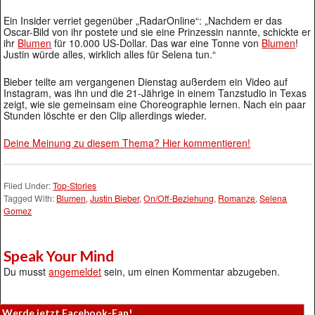
Ein Insider verriet gegenüber „RadarOnline“: „Nachdem er das
Oscar-Bild von ihr postete und sie eine Prinzessin nannte, schickte er
ihr
Blumen
für 10.000 US-Dollar. Das war eine Tonne von
Blumen
!
Justin würde alles, wirklich alles für Selena tun.“
Bieber teilte am vergangenen Dienstag außerdem ein Video auf
Instagram, was ihn und die 21-Jährige in einem Tanzstudio in Texas
zeigt, wie sie gemeinsam eine Choreographie lernen. Nach ein paar
Stunden löschte er den Clip allerdings wieder.
Deine Meinung zu diesem Thema? Hier kommentieren!
Filed Under:
Top-Stories
Tagged With:
Blumen
,
Justin Bieber
,
On/Off-Beziehung
,
Romanze
,
Selena
Gomez
Speak Your Mind
Du musst
angemeldet
sein, um einen Kommentar abzugeben.
Werde jetzt Facebook-Fan!