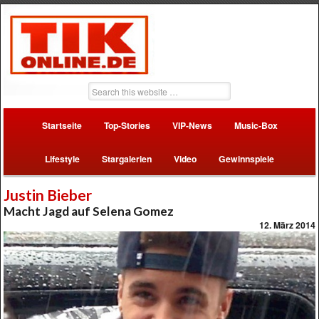
Startseite
Top-Stories
VIP-News
Music-Box
Lifestyle
Stargalerien
Video
Gewinnspiele
Justin Bieber
Macht Jagd auf Selena Gomez
12. März 2014