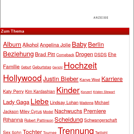
Zum Thema
Baby
Album
Berlin
Alkohol
Angelina Jolie
Beziehung
Drogen
Brad Pitt
Ehe
DSDS
Comeback
Hochzeit
Familie
Geburtstag
Geburt
Gericht
Hollywood
Justin Bieber
Karriere
Kanye West
Kinder
Katy Perry
Kim Kardashian
Konzert
Kristen Stewart
Liebe
Lady Gaga
Lindsay Lohan
Michael
Madonna
Premiere
Nachwuchs
Jackson
Miley Cyrus
Model
Scheidung
Rihanna
Schwangerschaft
Robert Pattinson
Trennung
Tochter
Sex
Sohn
Tournee
Twilight