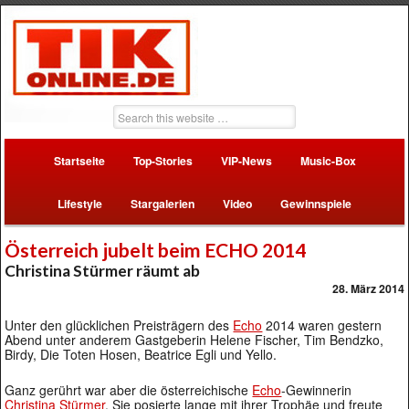
Startseite
Top-Stories
VIP-News
Music-Box
Lifestyle
Stargalerien
Video
Gewinnspiele
Österreich jubelt beim ECHO 2014
Christina Stürmer räumt ab
28. März 2014
Unter den glücklichen Preisträgern des
Echo
2014 waren gestern
Abend unter anderem Gastgeberin Helene Fischer, Tim Bendzko,
Birdy, Die Toten Hosen, Beatrice Egli und Yello.
Ganz gerührt war aber die österreichische
Echo
-Gewinnerin
Christina Stürmer
. Sie posierte lange mit ihrer Trophäe und freute