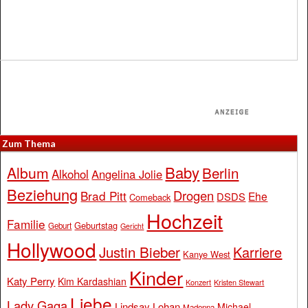
Zum Thema
Baby
Album
Berlin
Alkohol
Angelina Jolie
Beziehung
Drogen
Brad Pitt
Ehe
DSDS
Comeback
Hochzeit
Familie
Geburtstag
Geburt
Gericht
Hollywood
Justin Bieber
Karriere
Kanye West
Kinder
Katy Perry
Kim Kardashian
Konzert
Kristen Stewart
Liebe
Lady Gaga
Lindsay Lohan
Michael
Madonna