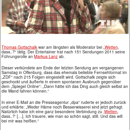
Thomas Gottschalk
war am längsten als Moderator bei „
Wetten
,
dass..?“ tätig. Der Entertainer trat nach 151 Sendungen 2011 seine
Führungsrolle an
Markus Lanz
ab.
Dieser verkündete am Ende der letzten Sendung am vergangenen
Samstag in Offenburg, dass das ehemals beliebte Fernsehformat im
„ZDF“ nach 215 Folgen eingestellt wird. Gottschalk zeigte sich
geschockt und äußerte in einem spontanen Ausbruch gegenüber
dem „Spiegel Online“: „Dann hätte ich das Ding auch gleich selbst an
die Wand fahren können.“
In einer E-Mail an die Presseagentur „dpa“ ruderte er jedoch zurück
und erklärte: „Weder Häme noch Besserwisserei sind jetzt gefragt.
Natürlich habe ich eine ganz besondere Verbindung zu ‚
Wetten
,
dass..?‘ […]. Ich trauere, wie man so schön sagt, still. Und das will
bei mir was heißen.“