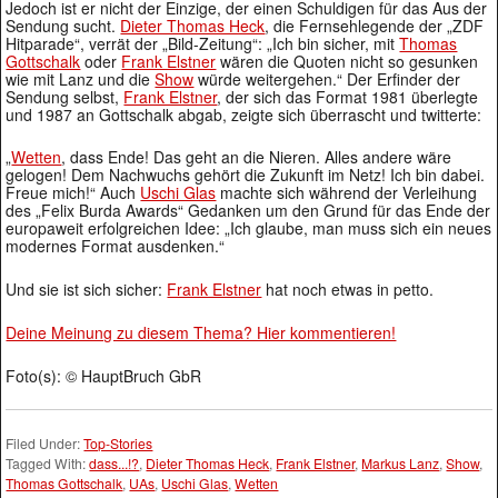
Jedoch ist er nicht der Einzige, der einen Schuldigen für das Aus der
Sendung sucht.
Dieter Thomas Heck
, die Fernsehlegende der „ZDF
Hitparade“, verrät der „Bild-Zeitung“: „Ich bin sicher, mit
Thomas
Gottschalk
oder
Frank Elstner
wären die Quoten nicht so gesunken
wie mit Lanz und die
Show
würde weitergehen.“ Der Erfinder der
Sendung selbst,
Frank Elstner
, der sich das Format 1981 überlegte
und 1987 an Gottschalk abgab, zeigte sich überrascht und twitterte:
„
Wetten
, dass Ende! Das geht an die Nieren. Alles andere wäre
gelogen! Dem Nachwuchs gehört die Zukunft im Netz! Ich bin dabei.
Freue mich!“ Auch
Uschi Glas
machte sich während der Verleihung
des „Felix Burda Awards“ Gedanken um den Grund für das Ende der
europaweit erfolgreichen Idee: „Ich glaube, man muss sich ein neues
modernes Format ausdenken.“
Und sie ist sich sicher:
Frank Elstner
hat noch etwas in petto.
Deine Meinung zu diesem Thema? Hier kommentieren!
Foto(s): © HauptBruch GbR
Filed Under:
Top-Stories
Tagged With:
dass...!?
,
Dieter Thomas Heck
,
Frank Elstner
,
Markus Lanz
,
Show
,
Thomas Gottschalk
,
UAs
,
Uschi Glas
,
Wetten