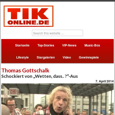
Startseite
Top-Stories
VIP-News
Music-Box
Lifestyle
Stargalerien
Video
Gewinnspiele
Thomas Gottschalk
Schockiert von „Wetten, dass.. ?“-Aus
7. April 2014