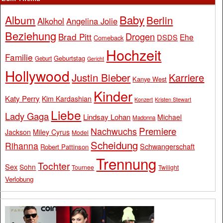
Baby
Album
Berlin
Alkohol
Angelina Jolie
Beziehung
Drogen
Brad Pitt
Ehe
DSDS
Comeback
Hochzeit
Familie
Geburtstag
Geburt
Gericht
Hollywood
Justin Bieber
Karriere
Kanye West
Kinder
Katy Perry
Kim Kardashian
Konzert
Kristen Stewart
Liebe
Lady Gaga
Lindsay Lohan
Michael
Madonna
Premiere
Nachwuchs
Jackson
Miley Cyrus
Model
Scheidung
Rihanna
Schwangerschaft
Robert Pattinson
Trennung
Tochter
Sex
Sohn
Tournee
Twilight
Verlobung