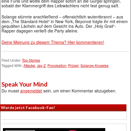
eine Furie und wollte dem Rapper sofort an die Gurgel springen,
sobald der Klammergriff des Leibwächters nicht fest genug saß.
Solange stürmte anschließend – offensichtlich wutentbrannt – aus
dem „The Standard Hotel“ in New York, Beyoncé folgte ihr mit einem
gequälten Lächeln auf dem Gesicht ins Auto. Der „Holy Grail“-
Rapper dagegen verließ die Party alleine.
Deine Meinung zu diesem Thema? Hier kommentieren!
Filed Under:
Top-Stories
Tagged With:
Attacke
,
Jay-Z
,
Provokation
,
Prügel
,
Solange Knowles
Speak Your Mind
Du musst
angemeldet
sein, um einen Kommentar abzugeben.
Werde jetzt Facebook-Fan!