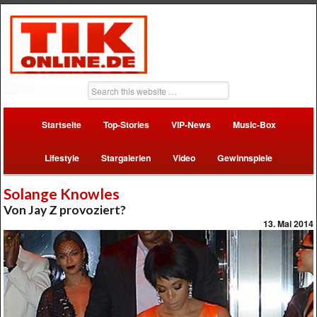
Startseite
Top-Stories
VIP-News
Music-Box
Lifestyle
Stargalerien
Video
Gewinnspiele
Solange Knowles
Von Jay Z provoziert?
13. Mai 2014