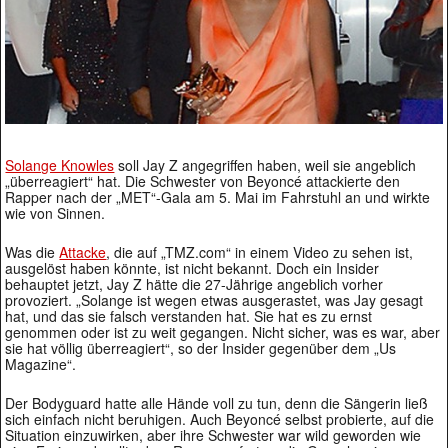
Solange Knowles
soll Jay Z angegriffen haben, weil sie angeblich
„überreagiert“ hat. Die Schwester von Beyoncé attackierte den
Rapper nach der „MET“-Gala am 5. Mai im Fahrstuhl an und wirkte
wie von Sinnen.
Was die
Attacke
, die auf „TMZ.com“ in einem Video zu sehen ist,
ausgelöst haben könnte, ist nicht bekannt. Doch ein Insider
behauptet jetzt, Jay Z hätte die 27-Jährige angeblich vorher
provoziert. „Solange ist wegen etwas ausgerastet, was Jay gesagt
hat, und das sie falsch verstanden hat. Sie hat es zu ernst
genommen oder ist zu weit gegangen. Nicht sicher, was es war, aber
sie hat völlig überreagiert“, so der Insider gegenüber dem „Us
Magazine“.
Der Bodyguard hatte alle Hände voll zu tun, denn die Sängerin ließ
sich einfach nicht beruhigen. Auch Beyoncé selbst probierte, auf die
Situation einzuwirken, aber ihre Schwester war wild geworden wie