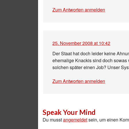
Zum Antworten anmelden
25. November 2008 at 10:42
Der Staat hat doch leider keine Ahn
ehemalige Knackis sind doch sowas w
solchen später einen Job? Unser Sys
Zum Antworten anmelden
Speak Your Mind
Du musst
angemeldet
sein, um einen Ko