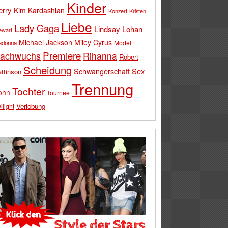
Kinder
erry
Kim Kardashian
Konzert
Kristen
Liebe
Lady Gaga
Lindsay Lohan
ewart
Michael Jackson
Miley Cyrus
Model
adonna
Premiere
achwuchs
Rihanna
Robert
Scheidung
Schwangerschaft
Sex
ttinson
Trennung
Tochter
ohn
Tournee
Verlobung
ilight