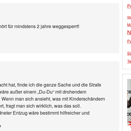
P
St
M
hört für mindstens 2 jahre weggesperrt!
N
Pa
S
Tw
ht hat, finde ich die ganze Sache und die Strafe
“, wäre außer einem „Du-Du“ mit drohendem
. Wenn man sich ansieht, was mit Kinderschändern
, fragt man sich wirklich, was das soll.
dneter Entzug wäre bestimmt hilfreicher und
?