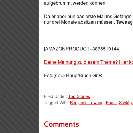
aufgebrummt werden können.
Da er aber nun das erste Mal ins Gefängni
nur drei Monate absitzen müssen. Tewaag 
[AMAZONPRODUCT=3866510144]
Deine Meinung zu diesem Thema? Hier k
Foto(s): © HauptBruch GbR
Filed Under:
Top-Stories
Tagged With:
Benjamin Tewaag
,
Knast
,
Schläge
Comments