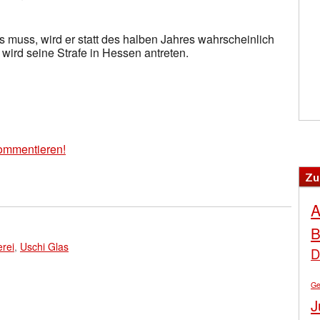
s muss, wird er statt des halben Jahres wahrscheinlich
wird seine Strafe in Hessen antreten.
ommentieren!
Zu
A
B
rei
,
Uschi Glas
D
Ge
J