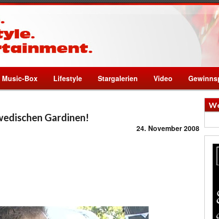
Music-Box
Lifestyle
Stargalerien
Video
Gewinnsp
We
wedischen Gardinen!
24. November 2008