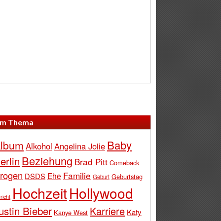
m Thema
Baby
lbum
Alkohol
Angelina Jolie
Beziehung
erlin
Brad Pitt
Comeback
rogen
Familie
Ehe
DSDS
Geburtstag
Geburt
Hochzeit
Hollywood
richt
ustin Bieber
Karriere
Katy
Kanye West