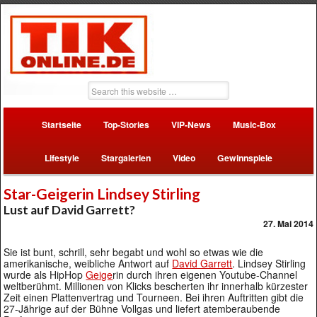
Startseite
Top-Stories
VIP-News
Music-Box
Lifestyle
Stargalerien
Video
Gewinnspiele
Star-Geigerin Lindsey Stirling
Lust auf David Garrett?
27. Mai 2014
Sie ist bunt, schrill, sehr begabt und wohl so etwas wie die
amerikanische, weibliche Antwort auf
David Garrett
. Lindsey Stirling
wurde als HipHop
Geige
rin durch ihren eigenen Youtube-Channel
weltberühmt. Millionen von Klicks bescherten ihr innerhalb kürzester
Zeit einen Plattenvertrag und Tourneen. Bei ihren Auftritten gibt die
27-Jährige auf der Bühne Vollgas und liefert atemberaubende