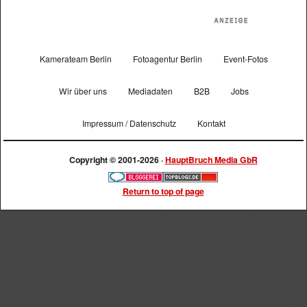
Kamerateam Berlin
Fotoagentur Berlin
Event-Fotos
Wir über uns
Mediadaten
B2B
Jobs
Impressum / Datenschutz
Kontakt
Copyright © 2001-2026 ·
HauptBruch Media GbR
Return to top of page