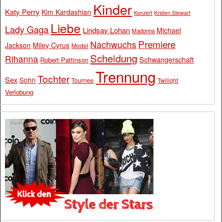
Kinder
Katy Perry
Kim Kardashian
Konzert
Kristen Stewart
Liebe
Lady Gaga
Lindsay Lohan
Michael
Madonna
Premiere
Nachwuchs
Jackson
Miley Cyrus
Model
Scheidung
Rihanna
Schwangerschaft
Robert Pattinson
Trennung
Tochter
Sex
Sohn
Tournee
Twilight
Verlobung