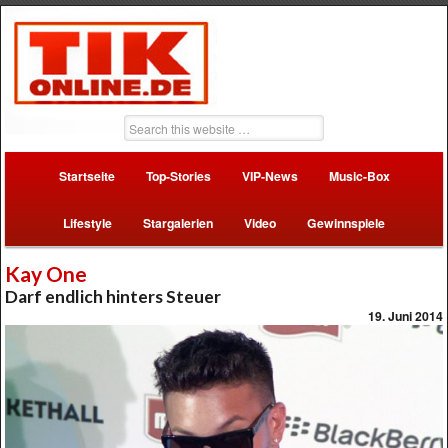
Startseite
Top-Stories
VIP-News
Music-Box
Lifestyle
Stargalerien
Video
Gewinnspiele
Kay One
Darf endlich hinters Steuer
19. Juni 2014