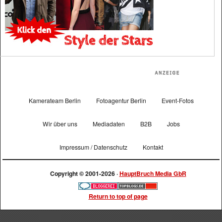
Kamerateam Berlin
Fotoagentur Berlin
Event-Fotos
Wir über uns
Mediadaten
B2B
Jobs
Impressum / Datenschutz
Kontakt
Copyright © 2001-2026 ·
HauptBruch Media GbR
Return to top of page