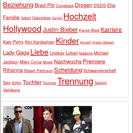
Beziehung
Drogen
Brad Pitt
Ehe
DSDS
Comeback
Hochzeit
Familie
Geburtstag
Geburt
Gericht
Hollywood
Justin Bieber
Karriere
Kanye West
Kinder
Katy Perry
Kim Kardashian
Konzert
Kristen Stewart
Liebe
Lady Gaga
Lindsay Lohan
Michael
Madonna
Premiere
Nachwuchs
Jackson
Miley Cyrus
Model
Scheidung
Rihanna
Schwangerschaft
Robert Pattinson
Trennung
Tochter
Sex
Sohn
Tournee
Twilight
Verlobung