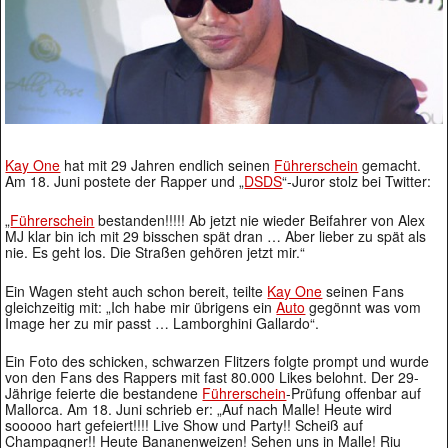
Kay One
hat mit 29 Jahren endlich seinen
Führerschein
gemacht.
Am 18. Juni postete der Rapper und „
DSDS
“-Juror stolz bei Twitter:
„
Führerschein
bestanden!!!!! Ab jetzt nie wieder Beifahrer von Alex
MJ klar bin ich mit 29 bisschen spät dran … Aber lieber zu spät als
nie. Es geht los. Die Straßen gehören jetzt mir.“
Ein Wagen steht auch schon bereit, teilte
Kay One
seinen Fans
gleichzeitig mit: „Ich habe mir übrigens ein
Auto
gegönnt was vom
Image her zu mir passt … Lamborghini Gallardo“.
Ein Foto des schicken, schwarzen Flitzers folgte prompt und wurde
von den Fans des Rappers mit fast 80.000 Likes belohnt. Der 29-
Jährige feierte die bestandene
Führerschein
-Prüfung offenbar auf
Mallorca. Am 18. Juni schrieb er: „Auf nach Malle! Heute wird
sooooo hart gefeiert!!!! Live Show und Party!! Scheiß auf
Champagner!! Heute Bananenweizen! Sehen uns in Malle! Riu