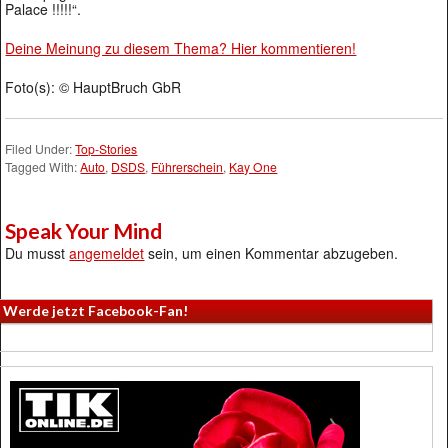
Palace !!!!!“.
Deine Meinung zu diesem Thema? Hier kommentieren!
Foto(s): © HauptBruch GbR
Filed Under:
Top-Stories
Tagged With:
Auto
,
DSDS
,
Führerschein
,
Kay One
Speak Your Mind
Du musst
angemeldet
sein, um einen Kommentar abzugeben.
Werde jetzt Facebook-Fan!