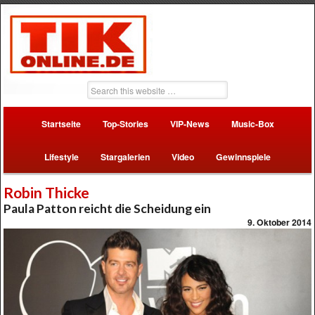
Startseite
Top-Stories
VIP-News
Music-Box
Lifestyle
Stargalerien
Video
Gewinnspiele
Robin Thicke
Paula Patton reicht die Scheidung ein
9. Oktober 2014