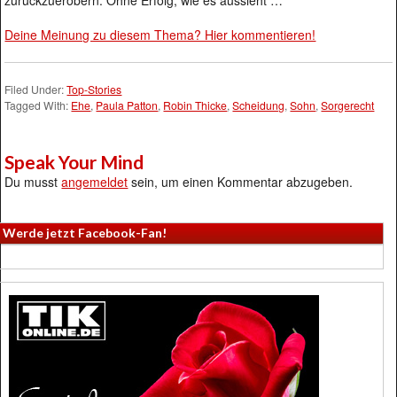
zurückzuerobern. Ohne Erfolg, wie es aussieht …
Deine Meinung zu diesem Thema? Hier kommentieren!
Filed Under:
Top-Stories
Tagged With:
Ehe
,
Paula Patton
,
Robin Thicke
,
Scheidung
,
Sohn
,
Sorgerecht
Speak Your Mind
Du musst
angemeldet
sein, um einen Kommentar abzugeben.
Werde jetzt Facebook-Fan!