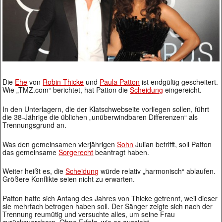
Die
Ehe
von
Robin Thicke
und
Paula Patton
ist endgültig gescheitert.
Wie „TMZ.com“ berichtet, hat Patton die
Scheidung
eingereicht.
In den Unterlagern, die der Klatschwebseite vorliegen sollen, führt
die 38-Jährige die üblichen „unüberwindbaren Differenzen“ als
Trennungsgrund an.
Was den gemeinsamen vierjährigen
Sohn
Julian betrifft, soll Patton
das gemeinsame
Sorgerecht
beantragt haben.
Weiter heißt es, die
Scheidung
würde relativ „harmonisch“ ablaufen.
Größere Konflikte seien nicht zu erwarten.
Patton hatte sich Anfang des Jahres von Thicke getrennt, weil dieser
sie mehrfach betrogen haben soll. Der Sänger zeigte sich nach der
Trennung reumütig und versuchte alles, um seine Frau