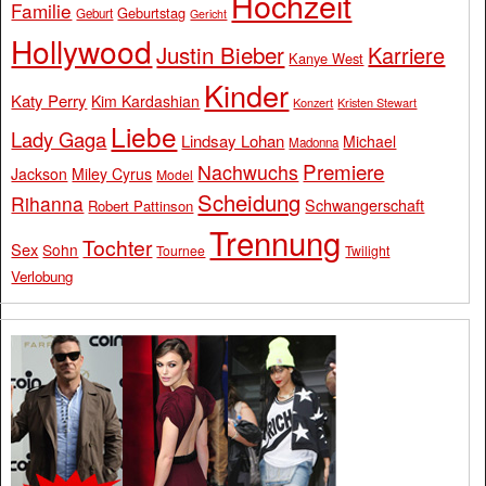
Hochzeit
Familie
Geburtstag
Geburt
Gericht
Hollywood
Justin Bieber
Karriere
Kanye West
Kinder
Katy Perry
Kim Kardashian
Konzert
Kristen Stewart
Liebe
Lady Gaga
Lindsay Lohan
Michael
Madonna
Premiere
Nachwuchs
Jackson
Miley Cyrus
Model
Scheidung
Rihanna
Schwangerschaft
Robert Pattinson
Trennung
Tochter
Sex
Sohn
Tournee
Twilight
Verlobung