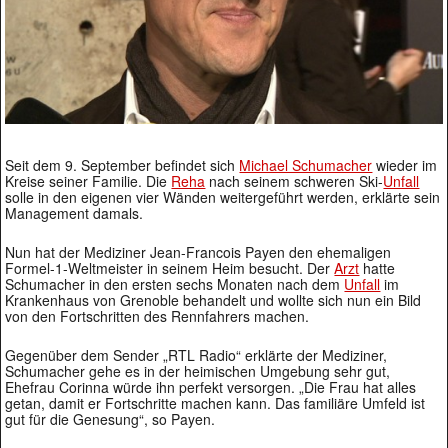
Seit dem 9. September befindet sich
Michael Schumacher
wieder im
Kreise seiner Familie. Die
Reha
nach seinem schweren Ski-
Unfall
solle in den eigenen vier Wänden weitergeführt werden, erklärte sein
Management damals.
Nun hat der Mediziner Jean-Francois Payen den ehemaligen
Formel-1-Weltmeister in seinem Heim besucht. Der
Arzt
hatte
Schumacher in den ersten sechs Monaten nach dem
Unfall
im
Krankenhaus von Grenoble behandelt und wollte sich nun ein Bild
von den Fortschritten des Rennfahrers machen.
Gegenüber dem Sender „RTL Radio“ erklärte der Mediziner,
Schumacher gehe es in der heimischen Umgebung sehr gut,
Ehefrau Corinna würde ihn perfekt versorgen. „Die Frau hat alles
getan, damit er Fortschritte machen kann. Das familiäre Umfeld ist
gut für die Genesung“, so Payen.