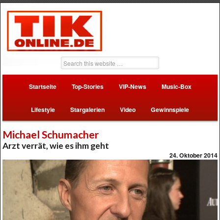
Startseite
Top-Stories
VIP-News
Music-Box
Lifestyle
Stargalerien
Video
Gewinnspiele
Michael Schumacher
Arzt verrät, wie es ihm geht
24. Oktober 2014