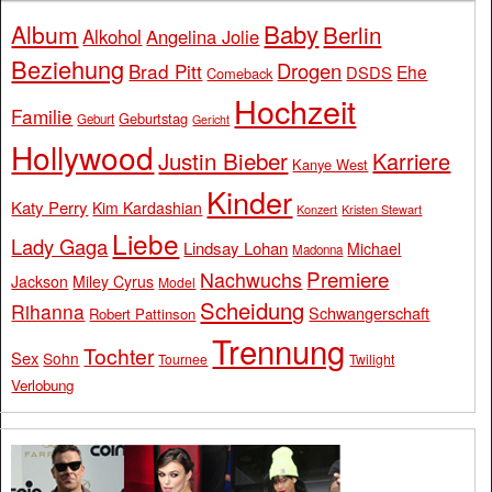
Baby
Album
Berlin
Alkohol
Angelina Jolie
Beziehung
Drogen
Brad Pitt
Ehe
DSDS
Comeback
Hochzeit
Familie
Geburtstag
Geburt
Gericht
Hollywood
Justin Bieber
Karriere
Kanye West
Kinder
Katy Perry
Kim Kardashian
Konzert
Kristen Stewart
Liebe
Lady Gaga
Lindsay Lohan
Michael
Madonna
Premiere
Nachwuchs
Jackson
Miley Cyrus
Model
Scheidung
Rihanna
Schwangerschaft
Robert Pattinson
Trennung
Tochter
Sex
Sohn
Tournee
Twilight
Verlobung