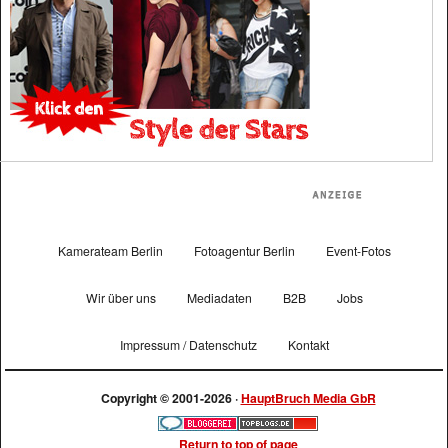
Kamerateam Berlin
Fotoagentur Berlin
Event-Fotos
Wir über uns
Mediadaten
B2B
Jobs
Impressum / Datenschutz
Kontakt
Copyright © 2001-2026 ·
HauptBruch Media GbR
Return to top of page