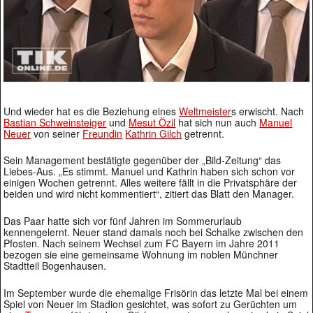
Und wieder hat es die Beziehung eines
Weltmeister
s erwischt. Nach
Bastian Schweinsteiger
und
Mesut Özil
hat sich nun auch
Manuel
Neuer
von seiner
Freundin
Kathrin Gilch
getrennt.
Sein Management bestätigte gegenüber der „Bild-Zeitung“ das
Liebes-Aus. „Es stimmt. Manuel und Kathrin haben sich schon vor
einigen Wochen getrennt. Alles weitere fällt in die Privatsphäre der
beiden und wird nicht kommentiert“, zitiert das Blatt den Manager.
Das Paar hatte sich vor fünf Jahren im Sommerurlaub
kennengelernt. Neuer stand damals noch bei Schalke zwischen den
Pfosten. Nach seinem Wechsel zum FC Bayern im Jahre 2011
bezogen sie eine gemeinsame Wohnung im noblen Münchner
Stadtteil Bogenhausen.
Im September wurde die ehemalige Frisörin das letzte Mal bei einem
Spiel von Neuer im Stadion gesichtet, was sofort zu Gerüchten um