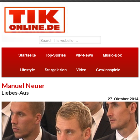
Startseite
Top-Stories
VIP-News
Music-Box
Lifestyle
Stargalerien
Video
Gewinnspiele
Manuel Neuer
Liebes-Aus
27. Oktober 2014