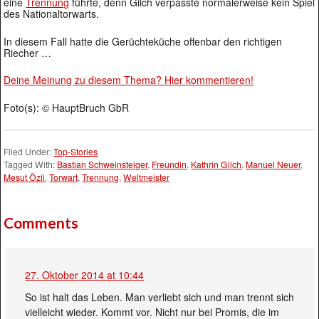
eine
Trennung
führte, denn Gilch verpasste normalerweise kein Spiel
des Nationaltorwarts.
In diesem Fall hatte die Gerüchteküche offenbar den richtigen
Riecher …
Deine Meinung zu diesem Thema? Hier kommentieren!
Foto(s): © HauptBruch GbR
Filed Under:
Top-Stories
Tagged With:
Bastian Schweinsteiger
,
Freundin
,
Kathrin Gilch
,
Manuel Neuer
,
Mesut Özil
,
Torwart
,
Trennung
,
Weltmeister
Comments
27. Oktober 2014 at 10:44
So ist halt das Leben. Man verliebt sich und man trennt sich
vielleicht wieder. Kommt vor. Nicht nur bei Promis, die im