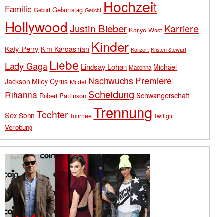
Hochzeit
Familie
Geburtstag
Geburt
Gericht
Hollywood
Justin Bieber
Karriere
Kanye West
Kinder
Katy Perry
Kim Kardashian
Konzert
Kristen Stewart
Liebe
Lady Gaga
Lindsay Lohan
Michael
Madonna
Premiere
Nachwuchs
Jackson
Miley Cyrus
Model
Scheidung
Rihanna
Schwangerschaft
Robert Pattinson
Trennung
Tochter
Sex
Sohn
Tournee
Twilight
Verlobung