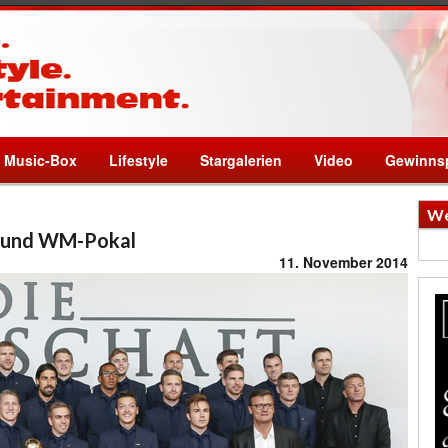
Music-Box
Lifestyle
Stargalerien
Video
Gewinnsp
We
t und WM-Pokal
11. November 2014