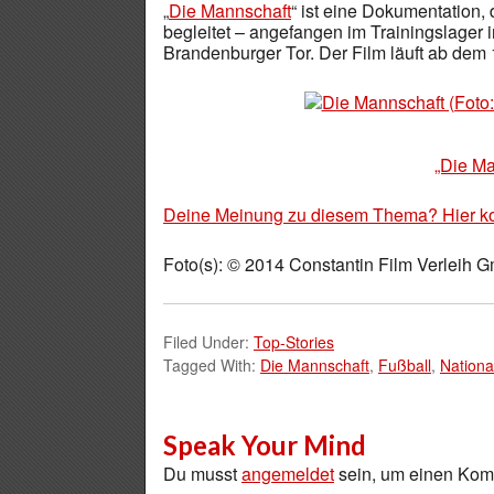
„
Die Mannschaft
“ ist eine Dokumentation,
begleitet – angefangen im Trainingslager i
Brandenburger Tor. Der Film läuft ab dem
„Die Ma
Deine Meinung zu diesem Thema? Hier k
Foto(s): © 2014 Constantin Film Verleih 
Filed Under:
Top-Stories
Tagged With:
Die Mannschaft
,
Fußball
,
Nationa
Speak Your Mind
Du musst
angemeldet
sein, um einen Ko