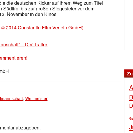
 die die deutschen Kicker auf ihrem Weg zum Titel
n Südtirol bis zur großen Siegesfeier vor dem
 13. November in den Kinos.
nnschaft“ – Der Trailer.
ommentieren!
GmbH
Zu
A
B
lmannschaft
,
Weltmeister
D
Ge
J
mmentar abzugeben.