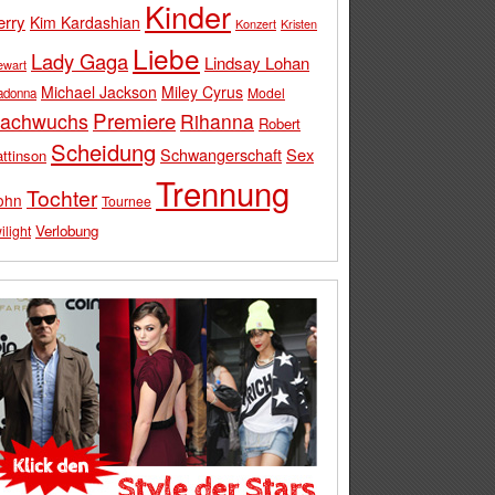
Kinder
erry
Kim Kardashian
Konzert
Kristen
Liebe
Lady Gaga
Lindsay Lohan
ewart
Michael Jackson
Miley Cyrus
Model
adonna
Premiere
achwuchs
Rihanna
Robert
Scheidung
Schwangerschaft
Sex
ttinson
Trennung
Tochter
ohn
Tournee
Verlobung
ilight