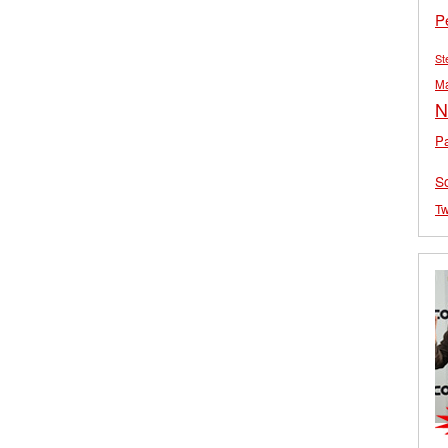
P
St
M
N
Pa
S
Tw