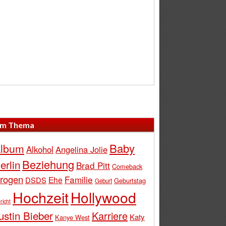
m Thema
Baby
lbum
Alkohol
Angelina Jolie
Beziehung
erlin
Brad Pitt
Comeback
rogen
Familie
Ehe
DSDS
Geburtstag
Geburt
Hochzeit
Hollywood
richt
ustin Bieber
Karriere
Katy
Kanye West