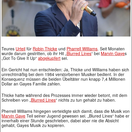
Teures
Urteil
für
Robin Thicke
und
Pharrell Williams
. Seit Monaten
wurde darum gestritten, ob ihr Hit „
Blurred Lines
“ bei
Marvin Gaye
s
„Got To Give It Up“
abgekupfert
sei.
Ein Gericht hat nun entschieden: Ja, Thicke und Williams haben sich
unrechtmäßig bei dem 1984 verstorbenen Musiker bedient. In der
Konsequenz müssen die beiden Übeltäter nun knapp 7,4 Millionen
Dollar an Gayes Familie zahlen.
Thicke hatte während des Prozesses immer wieder betont, mit dem
Schreiben von „
Blurred Lines
“ nichts zu tun gehabt zu haben.
Pherrell Williams hingegen verteidigte sich damit, dass die Musik von
Marvin Gaye
Teil seiner Jugend gewesen sei. „Blured Lines“ habe er
innerhalb einer Stunde geschrieben, dabei aber nie die Absicht
gehabt, Gayes Musik zu kopieren.