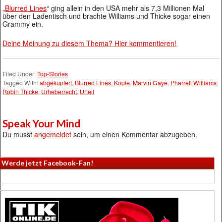
„
Blurred Lines
“ ging allein in den USA mehr als 7,3 Millionen Mal
über den Ladentisch und brachte Williams und Thicke sogar einen
Grammy ein.
Deine Meinung zu diesem Thema? Hier kommentieren!
Filed Under:
Top-Stories
Tagged With:
abgekupfert
,
Blurred Lines
,
Kopie
,
Marvin Gaye
,
Pharrell Williams
,
Robin Thicke
,
Urheberrecht
,
Urteil
Speak Your Mind
Du musst
angemeldet
sein, um einen Kommentar abzugeben.
Werde jetzt Facebook-Fan!