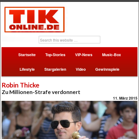
Startseite
Top-Stories
VIP-News
Music-Box
Lifestyle
Stargalerien
Video
Gewinnspiele
Robin Thicke
Zu Millionen-Strafe verdonnert
11. März 2015