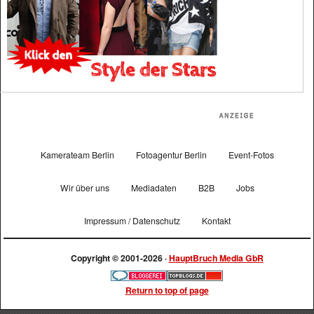
Kamerateam Berlin
Fotoagentur Berlin
Event-Fotos
Wir über uns
Mediadaten
B2B
Jobs
Impressum / Datenschutz
Kontakt
Copyright © 2001-2026 ·
HauptBruch Media GbR
Return to top of page