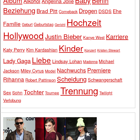
Baby
Album
Berlin
Alkohol
Angelina Jolie
Beziehung
Drogen
Brad Pitt
Ehe
DSDS
Comeback
Hochzeit
Familie
Geburtstag
Geburt
Gericht
Hollywood
Justin Bieber
Karriere
Kanye West
Kinder
Katy Perry
Kim Kardashian
Konzert
Kristen Stewart
Liebe
Lady Gaga
Lindsay Lohan
Michael
Madonna
Premiere
Nachwuchs
Jackson
Miley Cyrus
Model
Scheidung
Rihanna
Schwangerschaft
Robert Pattinson
Trennung
Tochter
Sex
Sohn
Tournee
Twilight
Verlobung