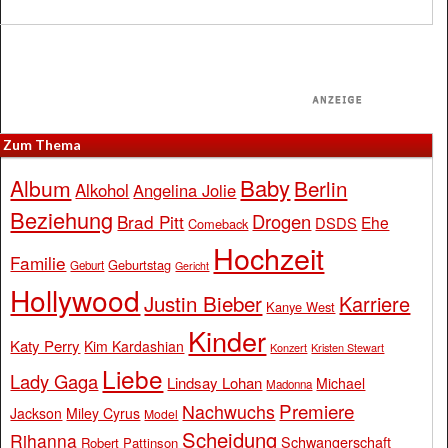
Zum Thema
Baby
Album
Berlin
Alkohol
Angelina Jolie
Beziehung
Drogen
Brad Pitt
Ehe
DSDS
Comeback
Hochzeit
Familie
Geburtstag
Geburt
Gericht
Hollywood
Justin Bieber
Karriere
Kanye West
Kinder
Katy Perry
Kim Kardashian
Konzert
Kristen Stewart
Liebe
Lady Gaga
Lindsay Lohan
Michael
Madonna
Premiere
Nachwuchs
Jackson
Miley Cyrus
Model
Scheidung
Rihanna
Schwangerschaft
Robert Pattinson