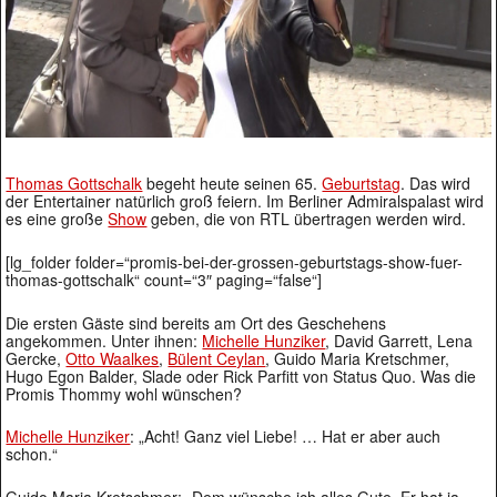
Thomas Gottschalk
begeht heute seinen 65.
Geburtstag
. Das wird
der Entertainer natürlich groß feiern. Im Berliner Admiralspalast wird
es eine große
Show
geben, die von RTL übertragen werden wird.
[lg_folder folder=“promis-bei-der-grossen-geburtstags-show-fuer-
thomas-gottschalk“ count=“3″ paging=“false“]
Die ersten Gäste sind bereits am Ort des Geschehens
angekommen. Unter ihnen:
Michelle Hunziker
, David Garrett, Lena
Gercke,
Otto Waalkes
,
Bülent Ceylan
, Guido Maria Kretschmer,
Hugo Egon Balder, Slade oder Rick Parfitt von Status Quo. Was die
Promis Thommy wohl wünschen?
Michelle Hunziker
: „Acht! Ganz viel Liebe! … Hat er aber auch
schon.“