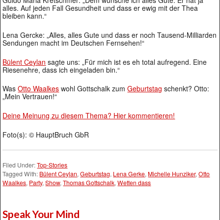
Guido Maria Kretschmer: „Dem wünsche ich alles Gute. Er hat ja
alles. Auf jeden Fall Gesundheit und dass er ewig mit der Thea
bleiben kann.“
Lena Gercke: „Alles, alles Gute und dass er noch Tausend-Milliarden
Sendungen macht im Deutschen Fernsehen!“
Bülent Ceylan
sagte uns: „Für mich ist es eh total aufregend. Eine
Riesenehre, dass ich eingeladen bin.“
Was
Otto Waalkes
wohl Gottschalk zum
Geburtstag
schenkt? Otto:
„Mein Vertrauen!“
Deine Meinung zu diesem Thema? Hier kommentieren!
Foto(s): © HauptBruch GbR
Filed Under:
Top-Stories
Tagged With:
Bülent Ceylan
,
Geburtstag
,
Lena Gerke
,
Michelle Hunziker
,
Otto
Waalkes
,
Party
,
Show
,
Thomas Gottschalk
,
Wetten dass
Speak Your Mind