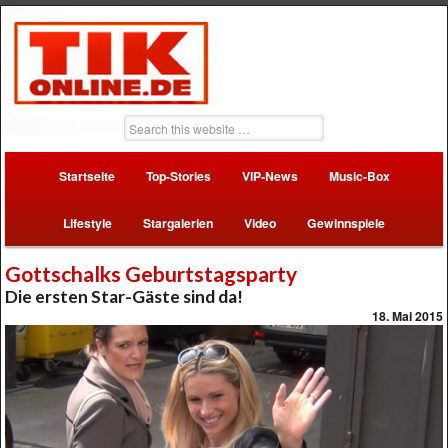
Startseite
Top-Stories
VIP-News
Music-Box
Lifestyle
Stargalerien
Video
Gewinnspiele
Gottschalks Geburtstagsparty
Die ersten Star-Gäste sind da!
18. Mai 2015