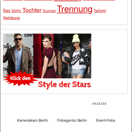
Trennung
Tochter
Sex
Sohn
Tournee
Twilight
Verlobung
Kamerateam Berlin
Fotoagentur Berlin
Event-Fotos