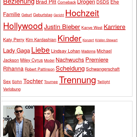
Beziehung
Drogen
Brad Pitt
Ehe
DSDS
Comeback
Hochzeit
Familie
Geburtstag
Geburt
Gericht
Hollywood
Justin Bieber
Karriere
Kanye West
Kinder
Katy Perry
Kim Kardashian
Konzert
Kristen Stewart
Liebe
Lady Gaga
Lindsay Lohan
Michael
Madonna
Premiere
Nachwuchs
Jackson
Miley Cyrus
Model
Scheidung
Rihanna
Schwangerschaft
Robert Pattinson
Trennung
Tochter
Sex
Sohn
Tournee
Twilight
Verlobung