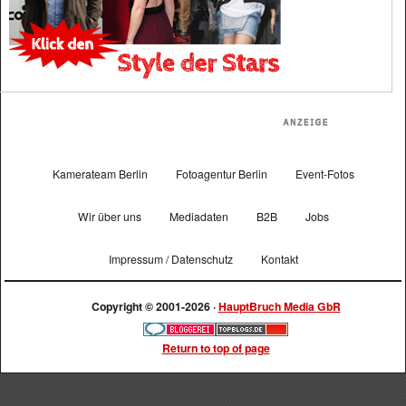
Kamerateam Berlin
Fotoagentur Berlin
Event-Fotos
Wir über uns
Mediadaten
B2B
Jobs
Impressum / Datenschutz
Kontakt
Copyright © 2001-2026 ·
HauptBruch Media GbR
Return to top of page