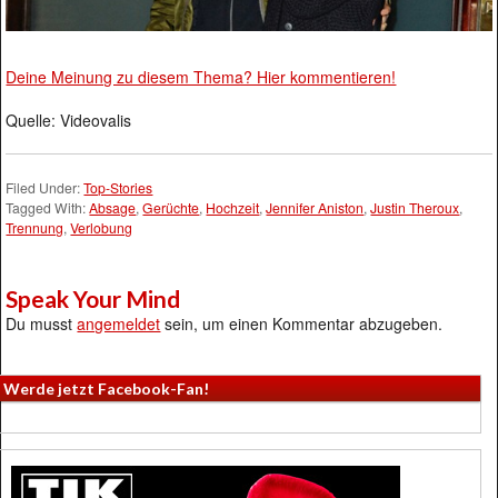
Deine Meinung zu diesem Thema? Hier kommentieren!
Quelle: Videovalis
Filed Under:
Top-Stories
Tagged With:
Absage
,
Gerüchte
,
Hochzeit
,
Jennifer Aniston
,
Justin Theroux
,
Trennung
,
Verlobung
Speak Your Mind
Du musst
angemeldet
sein, um einen Kommentar abzugeben.
Werde jetzt Facebook-Fan!