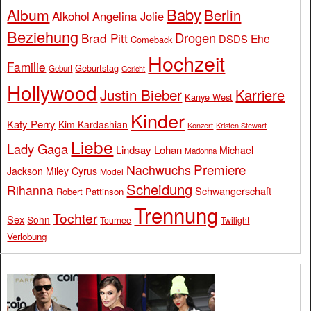
Baby
Album
Berlin
Alkohol
Angelina Jolie
Beziehung
Drogen
Brad Pitt
Ehe
DSDS
Comeback
Hochzeit
Familie
Geburtstag
Geburt
Gericht
Hollywood
Justin Bieber
Karriere
Kanye West
Kinder
Katy Perry
Kim Kardashian
Konzert
Kristen Stewart
Liebe
Lady Gaga
Lindsay Lohan
Michael
Madonna
Premiere
Nachwuchs
Jackson
Miley Cyrus
Model
Scheidung
Rihanna
Schwangerschaft
Robert Pattinson
Trennung
Tochter
Sex
Sohn
Tournee
Twilight
Verlobung