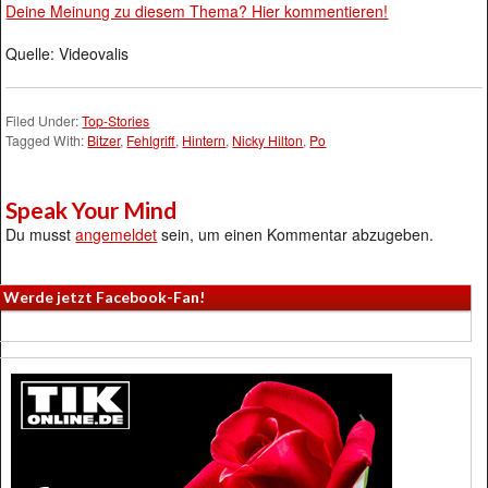
Deine Meinung zu diesem Thema? Hier kommentieren!
Quelle: Videovalis
Filed Under:
Top-Stories
Tagged With:
Bitzer
,
Fehlgriff
,
Hintern
,
Nicky Hilton
,
Po
Speak Your Mind
Du musst
angemeldet
sein, um einen Kommentar abzugeben.
Werde jetzt Facebook-Fan!