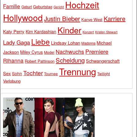
Hochzeit
Familie
Geburtstag
Geburt
Gericht
Hollywood
Justin Bieber
Karriere
Kanye West
Kinder
Katy Perry
Kim Kardashian
Konzert
Kristen Stewart
Liebe
Lady Gaga
Lindsay Lohan
Michael
Madonna
Premiere
Nachwuchs
Jackson
Miley Cyrus
Model
Scheidung
Rihanna
Schwangerschaft
Robert Pattinson
Trennung
Tochter
Sex
Sohn
Tournee
Twilight
Verlobung