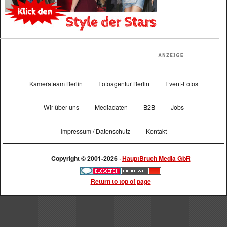
Kamerateam Berlin
Fotoagentur Berlin
Event-Fotos
Wir über uns
Mediadaten
B2B
Jobs
Impressum / Datenschutz
Kontakt
Copyright © 2001-2026 ·
HauptBruch Media GbR
Return to top of page