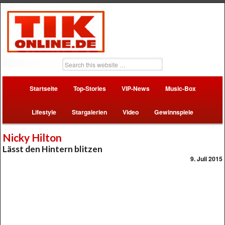
Startseite
Top-Stories
VIP-News
Music-Box
Lifestyle
Stargalerien
Video
Gewinnspiele
Nicky Hilton
Lässt den Hintern blitzen
9. Juli 2015