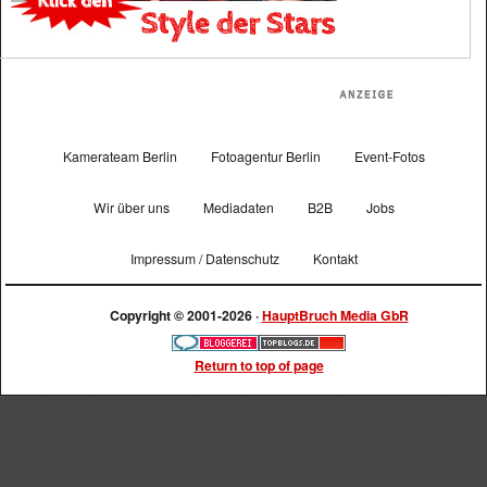
Kamerateam Berlin
Fotoagentur Berlin
Event-Fotos
Wir über uns
Mediadaten
B2B
Jobs
Impressum / Datenschutz
Kontakt
Copyright © 2001-2026 ·
HauptBruch Media GbR
Return to top of page