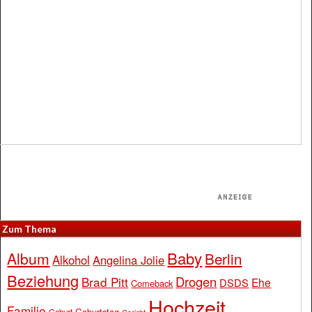
Zum Thema
Baby
Album
Berlin
Alkohol
Angelina Jolie
Beziehung
Drogen
Brad Pitt
Ehe
DSDS
Comeback
Hochzeit
Familie
Geburtstag