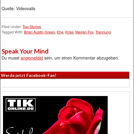
Quelle: Videovalis
Filed Under:
Top-Stories
Tagged With:
Brian Austin Green
,
Ehe
,
Krise
,
Megan Fox
,
Trennung
Speak Your Mind
Du musst
angemeldet
sein, um einen Kommentar abzugeben.
Werde jetzt Facebook-Fan!