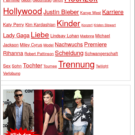
Geburt
Gericht
Hollywood
Justin Bieber
Karriere
Kanye West
Kinder
Katy Perry
Kim Kardashian
Konzert
Kristen Stewart
Liebe
Lady Gaga
Lindsay Lohan
Michael
Madonna
Premiere
Nachwuchs
Jackson
Miley Cyrus
Model
Scheidung
Rihanna
Schwangerschaft
Robert Pattinson
Trennung
Tochter
Sex
Sohn
Tournee
Twilight
Verlobung