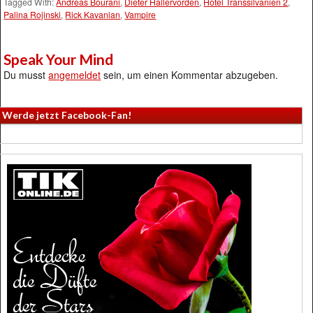
Tagged With:
Andreas Bourani
,
Dieter Hallervorden
,
Hotel Transsilvanien 2
,
Palina Rojinski
,
Rick Kavanian
,
Vampire
Speak Your Mind
Du musst
angemeldet
sein, um einen Kommentar abzugeben.
Werde jetzt Facebook-Fan!