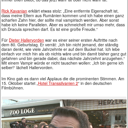
Rick Kavanian
erklärt etwas stolz: „Eine entfernte Eigenschaft ist,
dass meine Eltern aus Rumänien kommen und ich habe einen ganz
scharfen Zahn hier, der sollte mal vampirisch werden. Aber sonst
habe ich keine Parallelen. Aber es schmeichelt mir umso mehr, dass
ich Dracula sprechen darf. Es ist eine große Freude.“
Für
Dieter Hallervorden
war es einer seiner ersten Auftritte nach
dem 80. Geburtstag. Er verrät: „Ich bin nicht jemand, der ständig
daran denkt, wie viele Jahrzehnte er auf dem Buckel hat. Ich lebe
einfach vor mich hin als ob nichts wäre und bin damit bisher ganz gut
gefahren und bin gerade dabei, das nächste Jahrzehnt anzugehen.“
Mit einem Vampir würde er nicht tauschen wollen: „Ich bin gerne ich
selber!“ lächelt Hallervorden.
Im Kino gab es dann viel Applaus die die prominenten Stimmen. Am
15. Oktober startet „
Hotel Transsilvanien 2
“ in den deutschen
Filmbühnen.