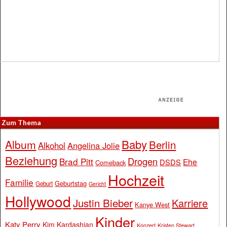
Zum Thema
Baby
Album
Berlin
Alkohol
Angelina Jolie
Beziehung
Drogen
Brad Pitt
Ehe
DSDS
Comeback
Hochzeit
Familie
Geburtstag
Geburt
Gericht
Hollywood
Justin Bieber
Karriere
Kanye West
Kinder
Katy Perry
Kim Kardashian
Konzert
Kristen Stewart