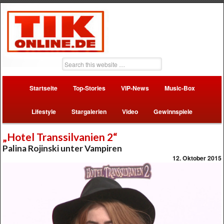
Startseite
Top-Stories
VIP-News
Music-Box
Lifestyle
Stargalerien
Video
Gewinnspiele
„Hotel Transsilvanien 2“
Palina Rojinski unter Vampiren
12. Oktober 2015