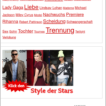
Liebe
Lady Gaga
Lindsay Lohan
Michael
Madonna
Premiere
Nachwuchs
Jackson
Miley Cyrus
Model
Scheidung
Rihanna
Schwangerschaft
Robert Pattinson
Trennung
Tochter
Sex
Sohn
Tournee
Twilight
Verlobung