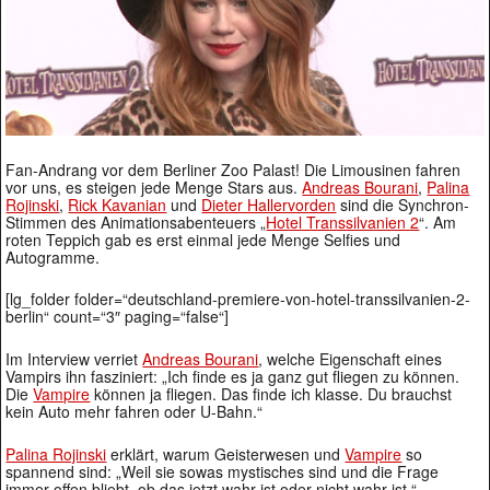
Fan-Andrang vor dem Berliner Zoo Palast! Die Limousinen fahren
vor uns, es steigen jede Menge Stars aus.
Andreas Bourani
,
Palina
Rojinski
,
Rick Kavanian
und
Dieter Hallervorden
sind die Synchron-
Stimmen des Animationsabenteuers „
Hotel Transsilvanien 2
“. Am
roten Teppich gab es erst einmal jede Menge Selfies und
Autogramme.
[lg_folder folder=“deutschland-premiere-von-hotel-transsilvanien-2-
berlin“ count=“3″ paging=“false“]
Im Interview verriet
Andreas Bourani
, welche Eigenschaft eines
Vampirs ihn fasziniert: „Ich finde es ja ganz gut fliegen zu können.
Die
Vampire
können ja fliegen. Das finde ich klasse. Du brauchst
kein Auto mehr fahren oder U-Bahn.“
Palina Rojinski
erklärt, warum Geisterwesen und
Vampire
so
spannend sind: „Weil sie sowas mystisches sind und die Frage
immer offen bliebt, ob das jetzt wahr ist oder nicht wahr ist.“