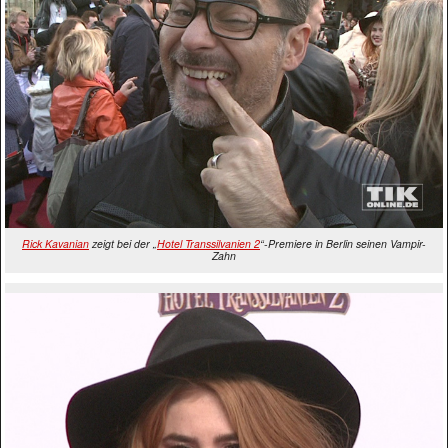
Rick Kavanian
zeigt bei der „
Hotel Transsilvanien 2
“-Premiere in Berlin seinen Vampir-
Zahn