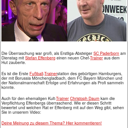
Die Überraschung war groß, als Erstliga-Absteiger
SC Paderborn
am
Dienstag mit
Stefan Effenberg
einen neuen Chef-
Trainer
aus dem
Hut zauberte.
Es ist die Erste
Fußball
-
Trainer
station des gebürtigen Hamburgers,
der mit Borussia Mönchengladbach, dem FC Bayern München und
der Nationalmannschaft Erfolge und Erfahrungen als Profi sammeln
konnte.
Auch für den ehemaligen Kult-
Trainer
Christoph Daum
kam die
Verpflichtung Effenbergs überraschend. Wie er diesen Schritt
bewertet und welchen Rat er Effenberg mit auf den Weg gibt, sehen
Sie in unserem Video:
Deine Meinung zu diesem Thema? Hier kommentieren!