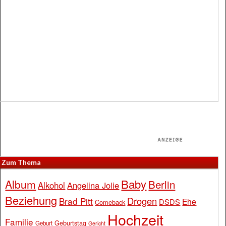
Zum Thema
Baby
Album
Berlin
Alkohol
Angelina Jolie
Beziehung
Drogen
Brad Pitt
Ehe
DSDS
Comeback
Hochzeit
Familie
Geburtstag
Geburt
Gericht