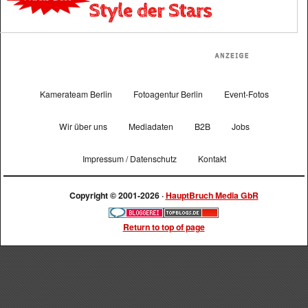
Kamerateam Berlin
Fotoagentur Berlin
Event-Fotos
Wir über uns
Mediadaten
B2B
Jobs
Impressum / Datenschutz
Kontakt
Copyright © 2001-2026 ·
HauptBruch Media GbR
Return to top of page