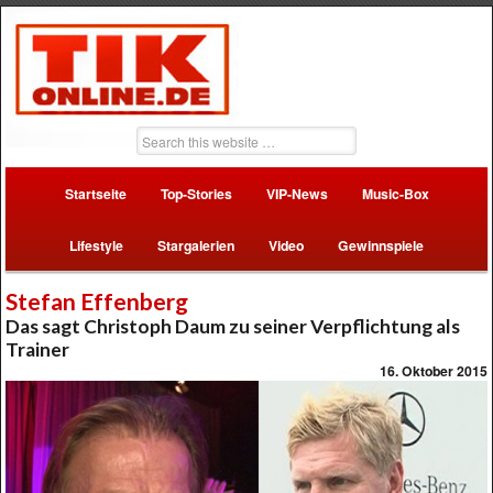
Startseite
Top-Stories
VIP-News
Music-Box
Lifestyle
Stargalerien
Video
Gewinnspiele
Stefan Effenberg
Das sagt Christoph Daum zu seiner Verpflichtung als
Trainer
16. Oktober 2015