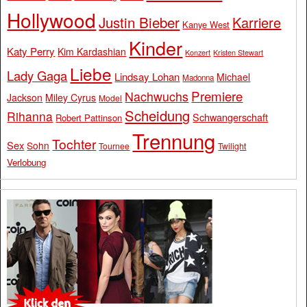
Hollywood
Justin Bieber
Karriere
Kanye West
Kinder
Katy Perry
Kim Kardashian
Konzert
Kristen Stewart
Liebe
Lady Gaga
Lindsay Lohan
Michael
Madonna
Premiere
Nachwuchs
Jackson
Miley Cyrus
Model
Scheidung
Rihanna
Schwangerschaft
Robert Pattinson
Trennung
Tochter
Sex
Sohn
Tournee
Twilight
Verlobung