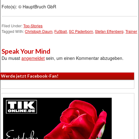
Foto(s): © HauptBruch GbR
Filed Under:
Top-Stories
Tagged With:
Christoph Daum
,
Fußball
,
SC Paderborn
,
Stefan Effenberg
,
Trainer
Speak Your Mind
Du musst
angemeldet
sein, um einen Kommentar abzugeben.
Werde jetzt Facebook-Fan!