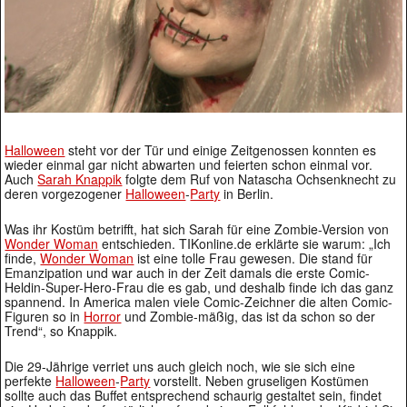
Halloween
steht vor der Tür und einige Zeitgenossen konnten es
wieder einmal gar nicht abwarten und feierten schon einmal vor.
Auch
Sarah Knappik
folgte dem Ruf von Natascha Ochsenknecht zu
deren vorgezogener
Halloween
-
Party
in Berlin.
Was ihr Kostüm betrifft, hat sich Sarah für eine Zombie-Version von
Wonder Woman
entschieden. TIKonline.de erklärte sie warum: „Ich
finde,
Wonder Woman
ist eine tolle Frau gewesen. Die stand für
Emanzipation und war auch in der Zeit damals die erste Comic-
Heldin-Super-Hero-Frau die es gab, und deshalb finde ich das ganz
spannend. In America malen viele Comic-Zeichner die alten Comic-
Figuren so in
Horror
und Zombie-mäßig, das ist da schon so der
Trend“, so Knappik.
Die 29-Jährige verriet uns auch gleich noch, wie sie sich eine
perfekte
Halloween
-
Party
vorstellt. Neben gruseligen Kostümen
sollte auch das Buffet entsprechend schaurig gestaltet sein, findet