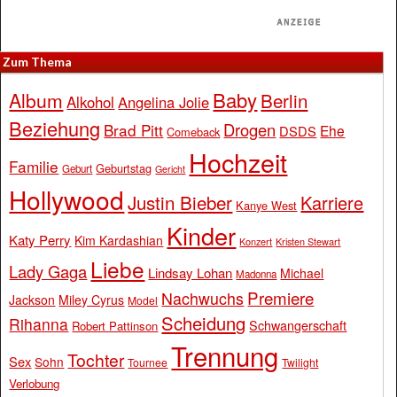
Zum Thema
Baby
Album
Berlin
Alkohol
Angelina Jolie
Beziehung
Drogen
Brad Pitt
Ehe
DSDS
Comeback
Hochzeit
Familie
Geburtstag
Geburt
Gericht
Hollywood
Justin Bieber
Karriere
Kanye West
Kinder
Katy Perry
Kim Kardashian
Konzert
Kristen Stewart
Liebe
Lady Gaga
Lindsay Lohan
Michael
Madonna
Premiere
Nachwuchs
Jackson
Miley Cyrus
Model
Scheidung
Rihanna
Schwangerschaft
Robert Pattinson
Trennung
Tochter
Sex
Sohn
Tournee
Twilight
Verlobung