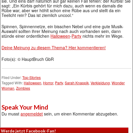
sie. Und eins darf natürlich auf gar keinen Fall fehlen: der Kürbis! Sie
sagt: „Ein Kürbis gehört für mich dazu, auch wenn es damals die
Rübe war, aber wer höhlt schon eine Rübe aus und stellt da ein
Teelicht rein? Das ist ziemlich uncool.“
Spinnen, Spinnennetze, ein bisschen Nebel und eine gute Musik-
Auswahl sollten ihrer Meinung nach auch vorhanden sein, dann
stünde einer ordentlichen
Halloween
-
Party
nichts mehr im Wege.
Deine Meinung zu diesem Thema? Hier kommentieren!
Foto(s): © HauptBruch GbR
Filed Under:
Top-Stories
Tagged With:
Halloween
,
Horror
,
Party
,
Sarah Knappik
,
Verkleidung
,
Wonder
Woman
,
Zombies
Speak Your Mind
Du musst
angemeldet
sein, um einen Kommentar abzugeben.
Werde jetzt Facebook-Fan!