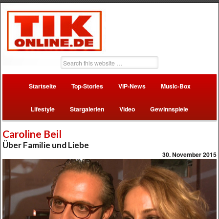
Startseite
Top-Stories
VIP-News
Music-Box
Lifestyle
Stargalerien
Video
Gewinnspiele
Caroline Beil
Über Familie und Liebe
30. November 2015