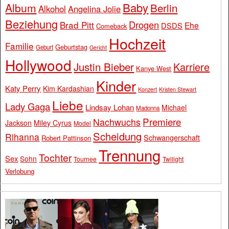
Baby
Album
Berlin
Alkohol
Angelina Jolie
Beziehung
Drogen
Brad Pitt
Ehe
DSDS
Comeback
Hochzeit
Familie
Geburtstag
Geburt
Gericht
Hollywood
Justin Bieber
Karriere
Kanye West
Kinder
Katy Perry
Kim Kardashian
Konzert
Kristen Stewart
Liebe
Lady Gaga
Lindsay Lohan
Michael
Madonna
Premiere
Nachwuchs
Jackson
Miley Cyrus
Model
Scheidung
Rihanna
Schwangerschaft
Robert Pattinson
Trennung
Tochter
Sex
Sohn
Tournee
Twilight
Verlobung