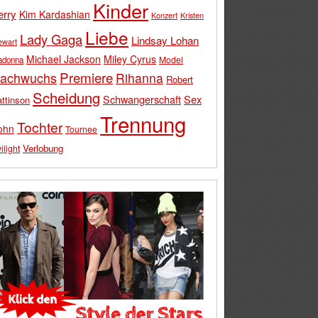
Kinder
erry
Kim Kardashian
Konzert
Kristen
Liebe
Lady Gaga
Lindsay Lohan
ewart
Michael Jackson
Miley Cyrus
Model
adonna
Premiere
achwuchs
Rihanna
Robert
Scheidung
Schwangerschaft
Sex
ttinson
Trennung
Tochter
ohn
Tournee
Verlobung
ilight