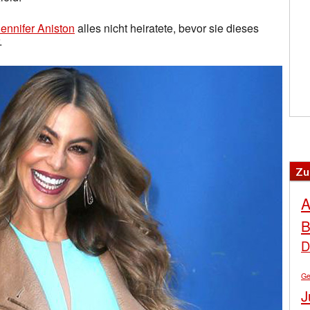
Jennifer Aniston
alles nicht heiratete, bevor sie dieses
.
Zu
A
B
D
Ge
J