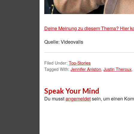
Deine Meinung zu diesem Thema? Hier k
Quelle: Videovalis
Filed Under:
Top-Stories
Tagged With:
Jennifer Aniston
,
Justin Theroux
,
Speak Your Mind
Du musst
angemeldet
sein, um einen Ko