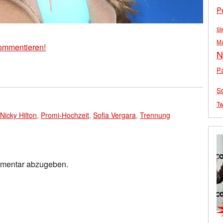
P
St
M
ommentieren!
N
Pa
S
Tw
Nicky Hilton
,
Promi-Hochzeit
,
Sofia Vergara
,
Trennung
mmentar abzugeben.