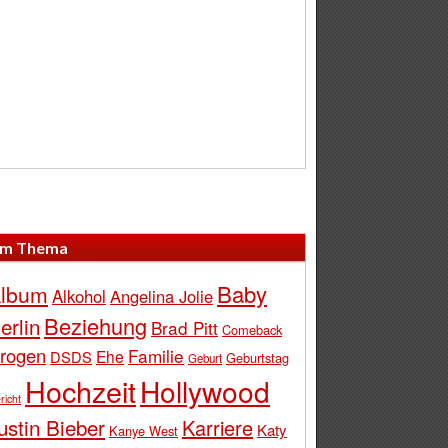
m Thema
Baby
lbum
Alkohol
Angelina Jolie
Beziehung
erlin
Brad Pitt
Comeback
rogen
Familie
Ehe
DSDS
Geburtstag
Geburt
Hochzeit
Hollywood
richt
ustin Bieber
Karriere
Katy
Kanye West