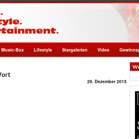
Music-Box
Lifestyle
Stargalerien
Video
Gewinnsp
We
Wort
29. Dezember 2015