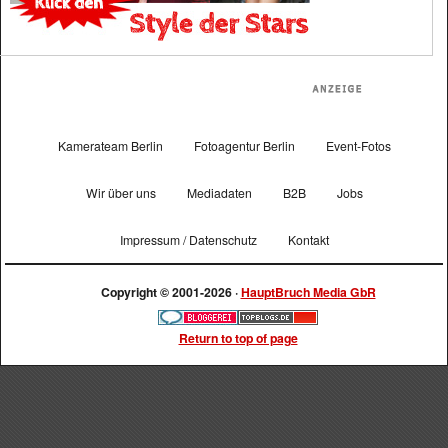
Kamerateam Berlin
Fotoagentur Berlin
Event-Fotos
Wir über uns
Mediadaten
B2B
Jobs
Impressum / Datenschutz
Kontakt
Copyright © 2001-2026 ·
HauptBruch Media GbR
Return to top of page