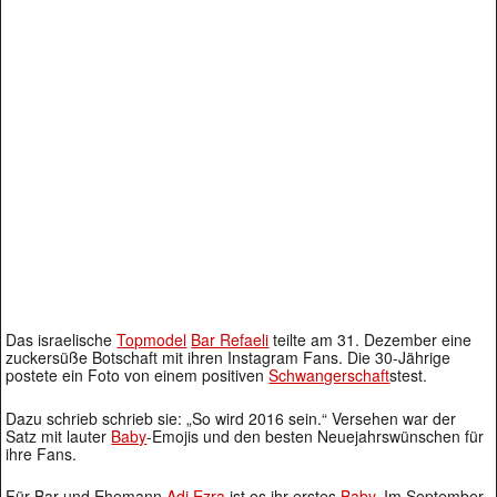
Das israelische
Topmodel
Bar Refaeli
teilte am 31. Dezember eine
zuckersüße Botschaft mit ihren Instagram Fans. Die 30-Jährige
postete ein Foto von einem positiven
Schwangerschaft
stest.
Dazu schrieb schrieb sie: „So wird 2016 sein.“ Versehen war der
Satz mit lauter
Baby
-Emojis und den besten Neuejahrswünschen für
ihre Fans.
Für Bar und Ehemann
Adi Ezra
ist es ihr erstes
Baby
. Im September