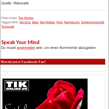
Quelle: Videovalis
Filed Under:
Top-Stories
Tagged With:
Adi Ezra
,
Baby
,
Bar Refaeli
,
Kind
,
Nachwuchs
,
Schwangerschaft
,
Topmodel
Speak Your Mind
Du musst
angemeldet
sein, um einen Kommentar abzugeben.
Werde jetzt Facebook-Fan!