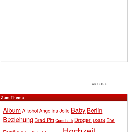
Zum Thema
Baby
Album
Berlin
Alkohol
Angelina Jolie
Beziehung
Drogen
Brad Pitt
Ehe
DSDS
Comeback
Hochzeit
Familie