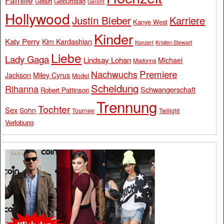
Geburtstag
Geburt
Gericht
Hollywood
Justin Bieber
Karriere
Kanye West
Kinder
Katy Perry
Kim Kardashian
Konzert
Kristen Stewart
Liebe
Lady Gaga
Lindsay Lohan
Michael
Madonna
Premiere
Nachwuchs
Jackson
Miley Cyrus
Model
Scheidung
Rihanna
Schwangerschaft
Robert Pattinson
Trennung
Tochter
Sex
Sohn
Tournee
Twilight
Verlobung