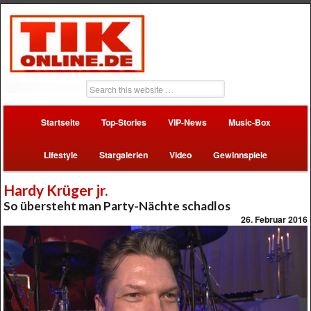
Startseite
Top-Stories
VIP-News
Music-Box
Lifestyle
Stargalerien
Video
Gewinnspiele
Hardy Krüger jr.
So übersteht man Party-Nächte schadlos
26. Februar 2016