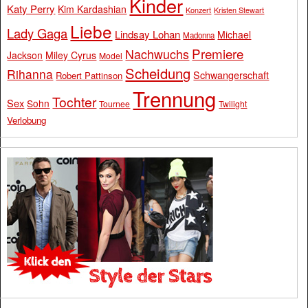
Kinder
Katy Perry
Kim Kardashian
Konzert
Kristen Stewart
Liebe
Lady Gaga
Lindsay Lohan
Michael
Madonna
Premiere
Nachwuchs
Jackson
Miley Cyrus
Model
Scheidung
Rihanna
Schwangerschaft
Robert Pattinson
Trennung
Tochter
Sex
Sohn
Tournee
Twilight
Verlobung