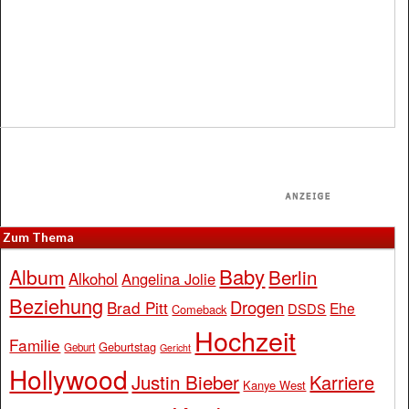
Zum Thema
Baby
Album
Berlin
Alkohol
Angelina Jolie
Beziehung
Drogen
Brad Pitt
Ehe
DSDS
Comeback
Hochzeit
Familie
Geburtstag
Geburt
Gericht
Hollywood
Justin Bieber
Karriere
Kanye West