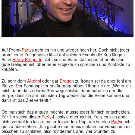
Auf Promi-
Party
s geht es hin und wieder hoch her. Doch nicht jeder
prominente Zeitgenosse lässt auf solchen Events die Kuh fliegen.
Auch
Hardy Krüger jr
. sieht solche Veranstaltungen eher als eine
gute Gelegenheit, über neue Projekte zu sprechen und Kontakte zu
knüpfen.
Zu sehr dem
Alkohol
oder gar
Drogen
zu frönen sei da eher fehl am
Platze. Der Schauspieler erklärt gegenüber TIKonline.de: „Wenn ich
mich dann da so dermaßen wegschieße, dann habe ich nur die
Sorge, dass ich am nächsten Tag wieder auf die Beine komme und
dann ist das Ziel verfehlt.“
Ob man sich das antuen möchte, müsse jeder für sich entscheiden.
Für ihn selbst dieser
Party
-Lifestyle eher nichts. Falls es sich aber
nicht vermeiden lasse, hat er folgenden Tipp, um so eine
Party
nacht
gut zu überstehen: „Ich glaube man muss einfach nur versuchen ein
bisschen zu schlafen, also mindestens drei, vier Stunden zu