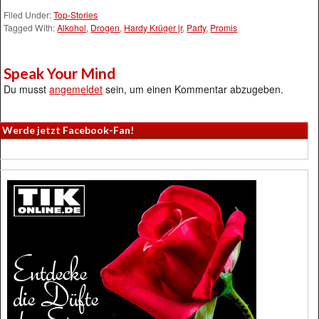
Filed Under:
Top-Stories
Tagged With:
Alkohol
,
Drogen
,
Hardy Krüger jr
,
Party
,
Promis
Speak Your Mind
Du musst
angemeldet
sein, um einen Kommentar abzugeben.
Werde jetzt Facebook-Fan!