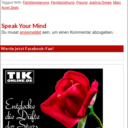
Tagged With:
Familienplanung
,
Fernbeziehung
,
Freund
,
Joelina Drews
,
Marc
Aurel Zeeb
Speak Your Mind
Du musst
angemeldet
sein, um einen Kommentar abzugeben.
Werde jetzt Facebook-Fan!