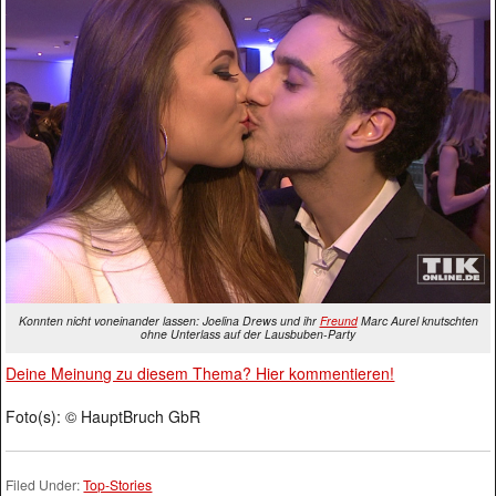
Konnten nicht voneinander lassen: Joelina Drews und ihr
Freund
Marc Aurel knutschten
ohne Unterlass auf der Lausbuben-Party
Deine Meinung zu diesem Thema? Hier kommentieren!
Foto(s): © HauptBruch GbR
Filed Under:
Top-Stories