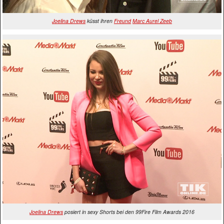
Joelina Drews
küsst ihren
Freund
Marc Aurel Zeeb
Joelina Drews
posiert in sexy Shorts bei den 99Fire Film Awards 2016