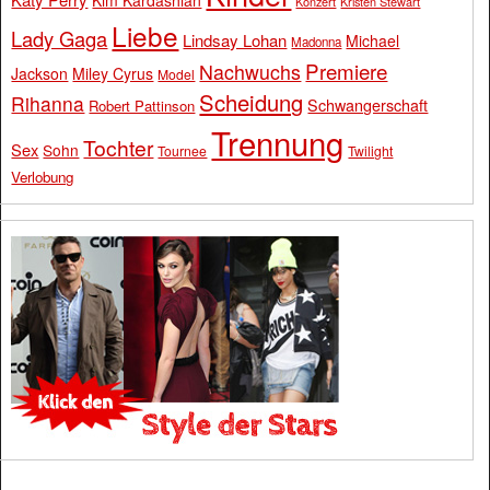
Konzert
Kristen Stewart
Liebe
Lady Gaga
Lindsay Lohan
Michael
Madonna
Premiere
Nachwuchs
Jackson
Miley Cyrus
Model
Scheidung
Rihanna
Schwangerschaft
Robert Pattinson
Trennung
Tochter
Sex
Sohn
Tournee
Twilight
Verlobung