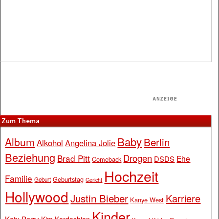
Zum Thema
Baby
Album
Berlin
Alkohol
Angelina Jolie
Beziehung
Drogen
Brad Pitt
Ehe
DSDS
Comeback
Hochzeit
Familie
Geburtstag
Geburt
Gericht
Hollywood
Justin Bieber
Karriere
Kanye West
Kinder
Katy Perry
Kim Kardashian