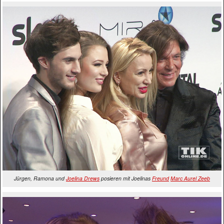
Jürgen, Ramona und
Joelina Drews
posieren mit Joelinas
Freund
Marc Aurel Zeeb