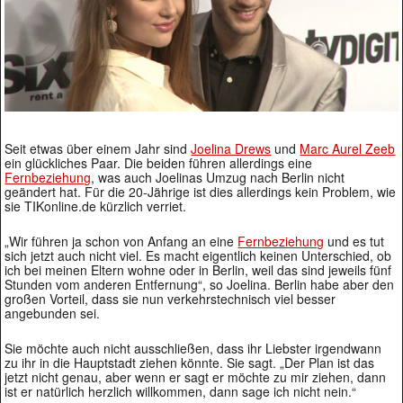
Seit etwas über einem Jahr sind
Joelina Drews
und
Marc Aurel Zeeb
ein glückliches Paar. Die beiden führen allerdings eine
Fernbeziehung
, was auch Joelinas Umzug nach Berlin nicht
geändert hat. Für die 20-Jährige ist dies allerdings kein Problem, wie
sie TIKonline.de kürzlich verriet.
„Wir führen ja schon von Anfang an eine
Fernbeziehung
und es tut
sich jetzt auch nicht viel. Es macht eigentlich keinen Unterschied, ob
ich bei meinen Eltern wohne oder in Berlin, weil das sind jeweils fünf
Stunden vom anderen Entfernung“, so Joelina. Berlin habe aber den
großen Vorteil, dass sie nun verkehrstechnisch viel besser
angebunden sei.
Sie möchte auch nicht ausschließen, dass ihr Liebster irgendwann
zu ihr in die Hauptstadt ziehen könnte. Sie sagt. „Der Plan ist das
jetzt nicht genau, aber wenn er sagt er möchte zu mir ziehen, dann
ist er natürlich herzlich willkommen, dann sage ich nicht nein.“