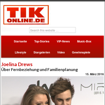
Startseite
Top-Stories
VIP-News
Music-Box
Lifestyle
Stargalerien
Video
Gewinnspiele
Joelina Drews
Über Fernbeziehung und Familienplanung
15. März 2016