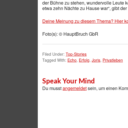
der Bühne zu stehen, wundervolle Leute ken
etwa zehn Nächte zu Hause war“, gibt der 
Deine Meinung zu diesem Thema? Hier k
Foto(s): © HauptBruch GbR
Filed Under:
Top-Stories
Tagged With:
Echo
,
Erfolg
,
Joris
,
Privatleben
Speak Your Mind
Du musst
angemeldet
sein, um einen Ko