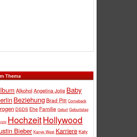
m Thema
Baby
lbum
Alkohol
Angelina Jolie
Beziehung
erlin
Brad Pitt
Comeback
rogen
Familie
Ehe
DSDS
Geburtstag
Geburt
Hochzeit
Hollywood
richt
ustin Bieber
Karriere
Katy
Kanye West