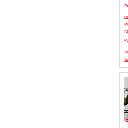
P
St
M
N
Pa
S
Tw