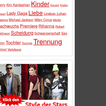
Kinder
erry
Kim Kardashian
Konzert
Kristen
Liebe
Lady Gaga
Lindsay Lohan
ewart
Michael Jackson
Miley Cyrus
Model
adonna
Premiere
achwuchs
Rihanna
Robert
Scheidung
Schwangerschaft
Sex
ttinson
Trennung
Tochter
ohn
Tournee
Verlobung
ilight