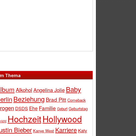
m Thema
Baby
lbum
Alkohol
Angelina Jolie
Beziehung
erlin
Brad Pitt
Comeback
rogen
Familie
Ehe
DSDS
Geburtstag
Geburt
Hochzeit
Hollywood
richt
ustin Bieber
Karriere
Katy
Kanye West