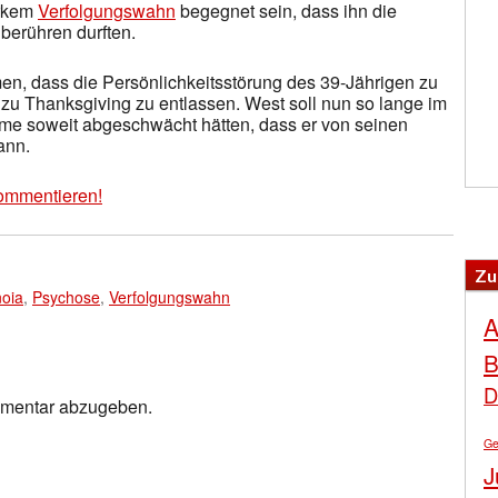
arkem
Verfolgungswahn
begegnet sein, dass ihn die
berühren durften.
, dass die Persönlichkeitsstörung des 39-Jährigen zu
zu Thanksgiving zu entlassen. West soll nun so lange im
ome soweit abgeschwächt hätten, dass er von seinen
ann.
ommentieren!
Zu
oia
,
Psychose
,
Verfolgungswahn
A
B
D
mmentar abzugeben.
Ge
J