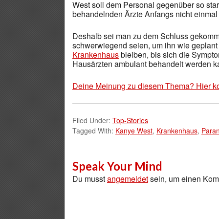
West soll dem Personal gegenüber so st
behandelnden Ärzte Anfangs nicht einmal 
Deshalb sei man zu dem Schluss gekommen
schwerwiegend seien, um ihn wie geplant 
Krankenhaus
bleiben, bis sich die Sympt
Hausärzten ambulant behandelt werden k
Deine Meinung zu diesem Thema? Hier k
Filed Under:
Top-Stories
Tagged With:
Kanye West
,
Krankenhaus
,
Paran
Speak Your Mind
Du musst
angemeldet
sein, um einen Ko