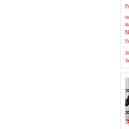
P
St
M
N
Pa
S
Tw