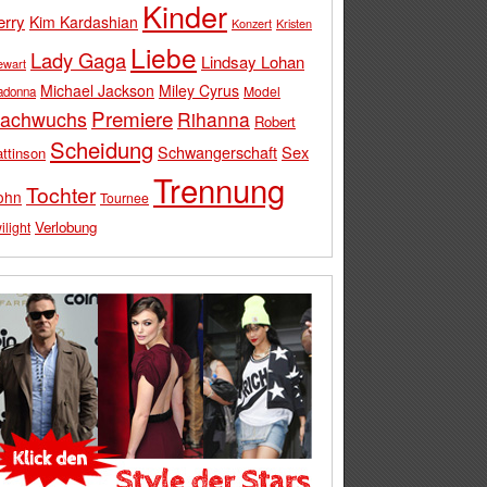
Kinder
erry
Kim Kardashian
Konzert
Kristen
Liebe
Lady Gaga
Lindsay Lohan
ewart
Michael Jackson
Miley Cyrus
Model
adonna
Premiere
achwuchs
Rihanna
Robert
Scheidung
Schwangerschaft
Sex
ttinson
Trennung
Tochter
ohn
Tournee
Verlobung
ilight