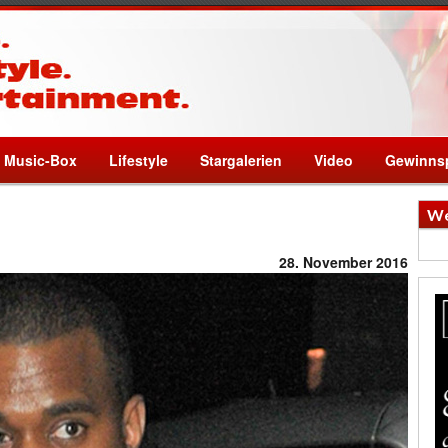
Music-Box
Lifestyle
Stargalerien
Video
Gewinnsp
We
28. November 2016