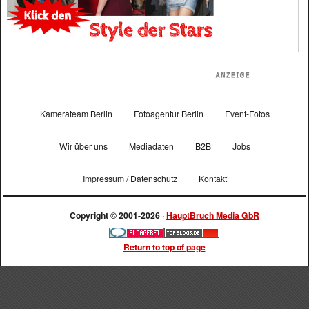
Kamerateam Berlin
Fotoagentur Berlin
Event-Fotos
Wir über uns
Mediadaten
B2B
Jobs
Impressum / Datenschutz
Kontakt
Copyright © 2001-2026 ·
HauptBruch Media GbR
Return to top of page