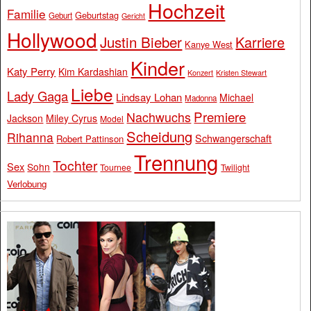
Hochzeit
Familie
Geburtstag
Geburt
Gericht
Hollywood
Justin Bieber
Karriere
Kanye West
Kinder
Katy Perry
Kim Kardashian
Konzert
Kristen Stewart
Liebe
Lady Gaga
Lindsay Lohan
Michael
Madonna
Premiere
Nachwuchs
Jackson
Miley Cyrus
Model
Scheidung
Rihanna
Schwangerschaft
Robert Pattinson
Trennung
Tochter
Sex
Sohn
Tournee
Twilight
Verlobung