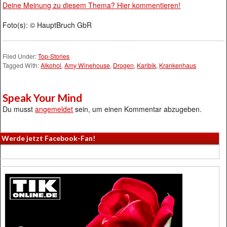
Deine Meinung zu diesem Thema? Hier kommentieren!
Foto(s): © HauptBruch GbR
Filed Under:
Top-Stories
Tagged With:
Alkohol
,
Amy Winehouse
,
Drogen
,
Karibik
,
Krankenhaus
Speak Your Mind
Du musst
angemeldet
sein, um einen Kommentar abzugeben.
Werde jetzt Facebook-Fan!