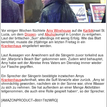
Vor einigen Wochen flüchtete
Amy Winehouse
auf die
Karibik
insel St.
Lucia, um dem
Drogen
- und
Alkohol
sumpf in London zu entgehen.
Laut der britischen „Sun“ allerdings mit wenig Erfolg. Wie das Blatt
berichtet, musste die 25jährige am letzten Freitag in ein
Krankenhaus
eingeliefert werden.
Laut Aussagen von Anwohnern soll die Sängerin zuvor torkelnd aus
der „Marjorie’s Beach Bar“ gekommen sein. Zudem wird behauptet,
Amy habe seit der Abreise ihres Vaters am Dienstag immer wieder
zur Flasche gegriffen.
Ein Sprecher der Sängerin bestätigte inzwischen Amys
Krankenhaus
aufenthalt, wies die Suff-Vorwürfe aber zurück. „Amy ist
ohnmächtig geworden, nachdem sie in der Sonne war, ohne Wasser
zu sich zu nehmen. Sie hat außerdem an einer Menge Aktivitäten
teilgenommen, die auch eine Rolle gespielt haben“, so der Sprecher.
[AMAZONPRODUCT=B001T82WRQ]