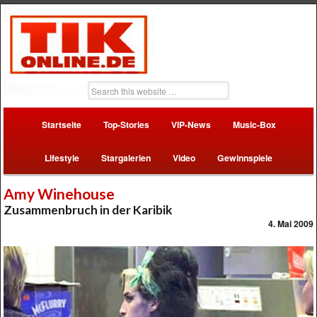
Startseite
Top-Stories
VIP-News
Music-Box
Lifestyle
Stargalerien
Video
Gewinnspiele
Amy Winehouse
Zusammenbruch in der Karibik
4. Mai 2009