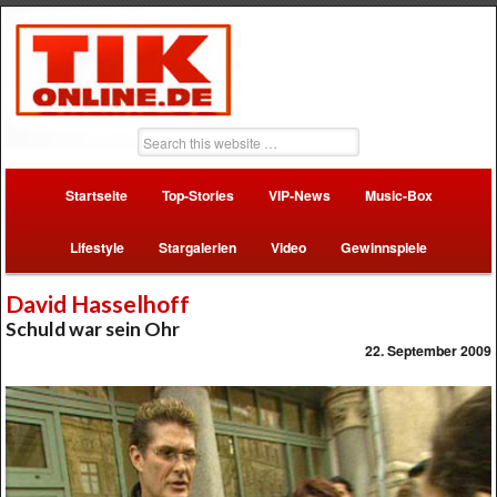
Startseite
Top-Stories
VIP-News
Music-Box
Lifestyle
Stargalerien
Video
Gewinnspiele
David Hasselhoff
Schuld war sein Ohr
22. September 2009