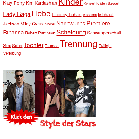
Kinder
Katy Perry
Kim Kardashian
Konzert
Kristen Stewart
Liebe
Lady Gaga
Lindsay Lohan
Michael
Madonna
Premiere
Nachwuchs
Jackson
Miley Cyrus
Model
Scheidung
Rihanna
Schwangerschaft
Robert Pattinson
Trennung
Tochter
Sex
Sohn
Tournee
Twilight
Verlobung