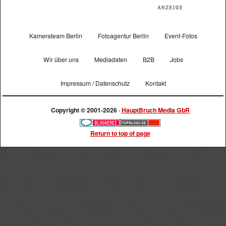
Kamerateam Berlin
Fotoagentur Berlin
Event-Fotos
Wir über uns
Mediadaten
B2B
Jobs
Impressum / Datenschutz
Kontakt
Copyright © 2001-2026 ·
HauptBruch Media GbR
Return to top of page