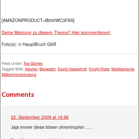
[AMAZONPRODUCT=B000WC3FAS]
Deine Meinung zu diesem Thema? Hier kommentieren!
Foto(s): © HauptBruch GbR
Filed Under:
Top-Stories
Tagged With:
Alkohol
,
Baywatch
,
David Hasselhoff
,
Knight Rider
,
Medikamente
,
Mittelohrentzündung
Comments
22. September 2009 at 16:56
Jaja immer diese bösen ohrentropfen …..