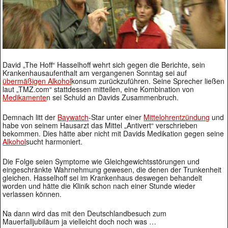
David „The Hoff“ Hasselhoff wehrt sich gegen die Berichte, sein
Krankenhausaufenthalt am vergangenen Sonntag sei auf
übermäßigen
Alkohol
konsum zurückzuführen. Seine Sprecher ließen
laut „TMZ.com“ stattdessen mitteilen, eine Kombination von
Medikamente
n sei Schuld an Davids Zusammenbruch.
Demnach litt der
Baywatch
-Star unter einer
Mittelohrentzündung
und
habe von seinem Hausarzt das Mittel „Antivert“ verschrieben
bekommen. Dies hätte aber nicht mit Davids Medikation gegen seine
Alkohol
sucht harmoniert.
Die Folge seien Symptome wie Gleichgewichtsstörungen und
eingeschränkte Wahrnehmung gewesen, die denen der Trunkenheit
gleichen. Hasselhoff sei im Krankenhaus deswegen behandelt
worden und hätte die Klinik schon nach einer Stunde wieder
verlassen können.
Na dann wird das mit den Deutschlandbesuch zum
Mauerfalljubiläum ja vielleicht doch noch was …