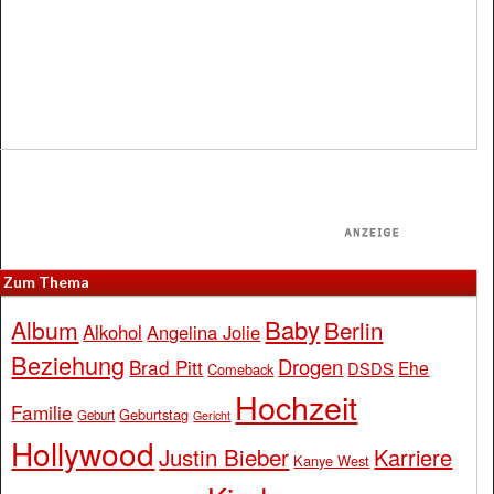
Zum Thema
Baby
Album
Berlin
Alkohol
Angelina Jolie
Beziehung
Drogen
Brad Pitt
Ehe
DSDS
Comeback
Hochzeit
Familie
Geburtstag
Geburt
Gericht
Hollywood
Justin Bieber
Karriere
Kanye West