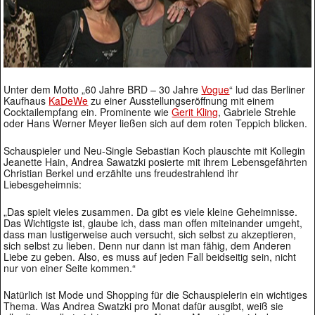
Unter dem Motto „60 Jahre BRD – 30 Jahre
Vogue
“ lud das Berliner
Kaufhaus
KaDeWe
zu einer Ausstellungseröffnung mit einem
Cocktailempfang ein. Prominente wie
Gerit Kling
, Gabriele Strehle
oder Hans Werner Meyer ließen sich auf dem roten Teppich blicken.
Schauspieler und Neu-Single Sebastian Koch plauschte mit Kollegin
Jeanette Hain, Andrea Sawatzki posierte mit ihrem Lebensgefährten
Christian Berkel und erzählte uns freudestrahlend ihr
Liebesgeheimnis:
„Das spielt vieles zusammen. Da gibt es viele kleine Geheimnisse.
Das Wichtigste ist, glaube ich, dass man offen miteinander umgeht,
dass man lustigerweise auch versucht, sich selbst zu akzeptieren,
sich selbst zu lieben. Denn nur dann ist man fähig, dem Anderen
Liebe zu geben. Also, es muss auf jeden Fall beidseitig sein, nicht
nur von einer Seite kommen.“
Natürlich ist Mode und Shopping für die Schauspielerin ein wichtiges
Thema. Was Andrea Swatzki pro Monat dafür ausgibt, weiß sie