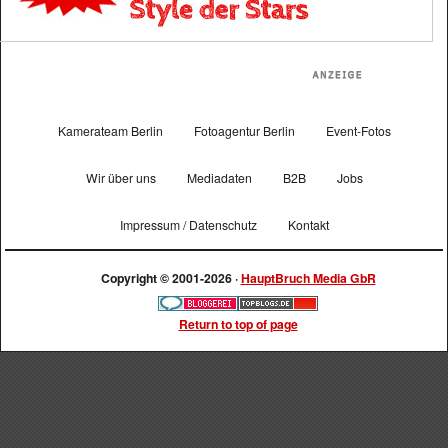
Kamerateam Berlin
Fotoagentur Berlin
Event-Fotos
Wir über uns
Mediadaten
B2B
Jobs
Impressum / Datenschutz
Kontakt
Copyright © 2001-2026 ·
HauptBruch Media GbR
Return to top of page