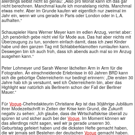
allerdings selbst nicht so genau: „Also pro Monat kann ich das gar
nicht berechnen. Manchmal kaufe ich monatelang nichts. Manchmal
etwas mehr. Aber im Grunde kaufen wir eigentlich nur zweimal im
Jahr ein, wenn wir uns gerade in Paris oder London oder in L.A.
aufhalten.“
Schauspieler Hans Werner Meyer kam im edlen Anzug, verriet aber:
„Ich persönlich gebe nicht viel für Mode aus. Das hat aber nichts mit
Überzeugung zu tun, sondern einfach damit, dass ich zwei Kinder
habe und den ganzen Tag mit Schlabberklamotten rumlaufen kann.
Deswegen bin ich auch froh, dass ich abends auch mal so im Anzug
ausgehen kann.“
Peter Lohmeyer und Sarah Wiener lächelten Arm in Arm für die
Fotografen. An einschneidende Erlebnisse in 60 Jahren BRD kann
sich die gebürtige Österreicherin nur bedingt erinnern: „Die ersten 30
Jahre hab ich ja versäumt, weil ich Österreicherin bin, aber das
Highlight war natürlich als Berlinerin schon der Fall der Berliner
Mauer.“
Für
Vogue
-Chefredakteurin Christiane Arp ist das 30jährige Jubiläum
ihrer Modezeitschrift in Zeiten der Krise kein Grund, die Zukunft
negativ zu sehen: „Ich glaube, dass die Wirtschaftskrise überall zu
spüren ist und sicher auch bei der
Vogue
. Im Moment können wir
das allerdings nicht sagen, weil wir ja gerade unseren 30.
Geburtstag gefeiert haben und die dicksten Hefte gemacht haben,
die wir jemals seit Bestehen der deutschen
Vogue
gemacht haben.