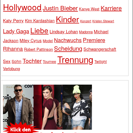
Hollywood
Justin Bieber
Karriere
Kanye West
Kinder
Katy Perry
Kim Kardashian
Konzert
Kristen Stewart
Liebe
Lady Gaga
Lindsay Lohan
Michael
Madonna
Premiere
Nachwuchs
Jackson
Miley Cyrus
Model
Scheidung
Rihanna
Schwangerschaft
Robert Pattinson
Trennung
Tochter
Sex
Sohn
Tournee
Twilight
Verlobung