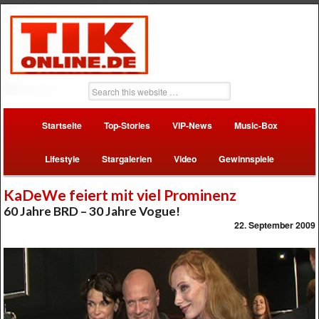
Startseite
Top-Stories
VIP-News
Music-Box
Lifestyle
Stargalerien
Video
Gewinnspiele
KaDeWe feiert mit viel Prominenz
60 Jahre BRD – 30 Jahre Vogue!
22. September 2009