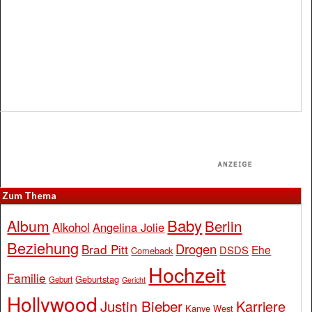
Zum Thema
Baby
Album
Berlin
Alkohol
Angelina Jolie
Beziehung
Drogen
Brad Pitt
Ehe
DSDS
Comeback
Hochzeit
Familie
Geburtstag
Geburt
Gericht
Hollywood
Justin Bieber
Karriere
Kanye West