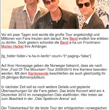
Vor ein paar Tagen erst wurde die große Tour angekündigt und
Millionen von Fans freuten sich darauf, ihre
Band
endlich live erleben
zu dürfen. Doch gestern schockte die
Band
a-ha um Frontmann
Morten Harket
ihre Anhänger.
[lg_folder folder=“a-ha-in-berlin“ count=“3″ paging=“false“]
Auf ihrer Homepage gaben die Norweger bekannt, dass sie nach
ihrer „Foot Of The Mountain“-Tour 2009/2010 ihre Karriere beenden
werden. Mit dem
Karriereende
beschließen sie auch gleichzeitig ihr
25-jähriges Bühnenjubiläum.
In nächster Zeit soll es noch weitere Details und geplante
Überraschungen für die Fans geben. Das letzte Konzert wird am 4.
Dezember 2010 im norwegischen Oslo stattfinden. Hier treten sie
zum Abschied in der „Oslo Spektrum-Arena“ auf.
Der Ticketverkauf für die letzte Tour der erfolgreichen norwegischen