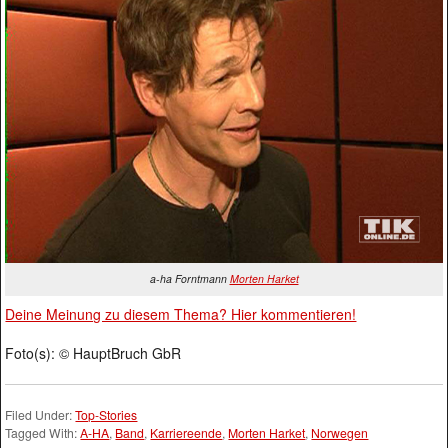
a-ha Forntmann
Morten Harket
Deine Meinung zu diesem Thema? Hier kommentieren!
Foto(s): © HauptBruch GbR
Filed Under:
Top-Stories
Tagged With:
A-HA
,
Band
,
Karriereende
,
Morten Harket
,
Norwegen