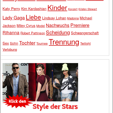
Kinder
Katy Perry
Kim Kardashian
Konzert
Kristen Stewart
Liebe
Lady Gaga
Lindsay Lohan
Michael
Madonna
Premiere
Nachwuchs
Jackson
Miley Cyrus
Model
Scheidung
Rihanna
Schwangerschaft
Robert Pattinson
Trennung
Tochter
Sex
Sohn
Tournee
Twilight
Verlobung