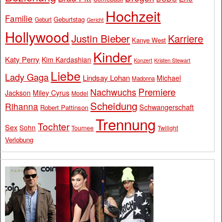
Hochzeit
Familie
Geburtstag
Geburt
Gericht
Hollywood
Justin Bieber
Karriere
Kanye West
Kinder
Katy Perry
Kim Kardashian
Konzert
Kristen Stewart
Liebe
Lady Gaga
Lindsay Lohan
Michael
Madonna
Premiere
Nachwuchs
Jackson
Miley Cyrus
Model
Scheidung
Rihanna
Schwangerschaft
Robert Pattinson
Trennung
Tochter
Sex
Sohn
Tournee
Twilight
Verlobung