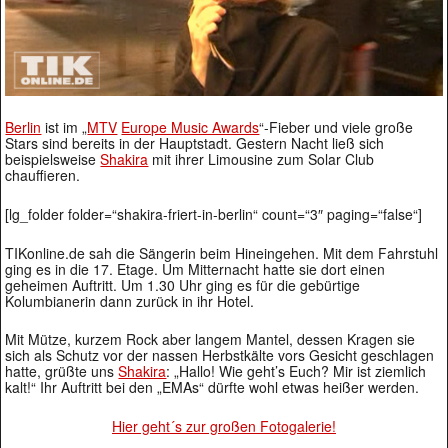
Berlin
ist im „
MTV
Europe Music Awards
“-Fieber und viele große
Stars sind bereits in der Hauptstadt. Gestern Nacht ließ sich
beispielsweise
Shakira
mit ihrer Limousine zum Solar Club
chauffieren.
[lg_folder folder=“shakira-friert-in-berlin“ count=“3″ paging=“false“]
TIKonline.de sah die Sängerin beim Hineingehen. Mit dem Fahrstuhl
ging es in die 17. Etage. Um Mitternacht hatte sie dort einen
geheimen Auftritt. Um 1.30 Uhr ging es für die gebürtige
Kolumbianerin dann zurück in ihr Hotel.
Mit Mütze, kurzem Rock aber langem Mantel, dessen Kragen sie
sich als Schutz vor der nassen Herbstkälte vors Gesicht geschlagen
hatte, grüßte uns
Shakira
: „Hallo! Wie geht’s Euch? Mir ist ziemlich
kalt!“ Ihr Auftritt bei den „EMAs“ dürfte wohl etwas heißer werden.
Hier geht´s zur großen Fotogalerie!