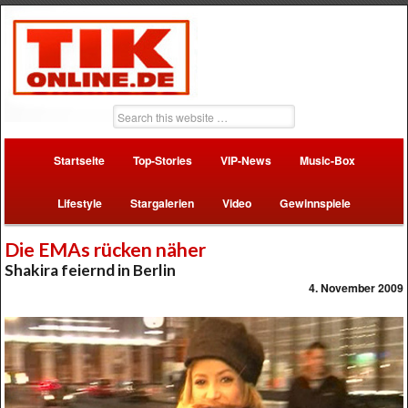
Startseite
Top-Stories
VIP-News
Music-Box
Lifestyle
Stargalerien
Video
Gewinnspiele
Die EMAs rücken näher
Shakira feiernd in Berlin
4. November 2009