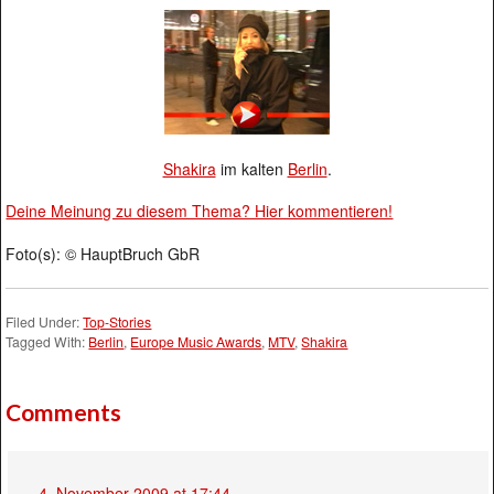
Shakira
im kalten
Berlin
.
Deine Meinung zu diesem Thema? Hier kommentieren!
Foto(s): © HauptBruch GbR
Filed Under:
Top-Stories
Tagged With:
Berlin
,
Europe Music Awards
,
MTV
,
Shakira
Comments
4. November 2009 at 17:44