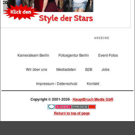
Kamerateam Berlin
Fotoagentur Berlin
Event-Fotos
Wir über uns
Mediadaten
B2B
Jobs
Impressum / Datenschutz
Kontakt
Copyright © 2001-2026 ·
HauptBruch Media GbR
Return to top of page