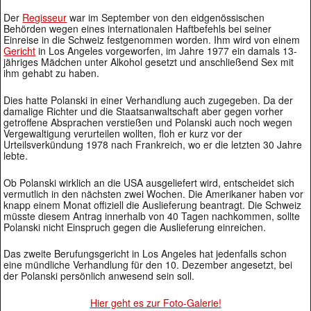
Der
Regisseur
war im September von den eidgenössischen
Behörden wegen eines internationalen Haftbefehls bei seiner
Einreise in die Schweiz festgenommen worden. Ihm wird von einem
Gericht
in Los Angeles vorgeworfen, im Jahre 1977 ein damals 13-
jähriges Mädchen unter Alkohol gesetzt und anschließend Sex mit
ihm gehabt zu haben.
Dies hatte Polanski in einer Verhandlung auch zugegeben. Da der
damalige Richter und die Staatsanwaltschaft aber gegen vorher
getroffene Absprachen verstießen und Polanski auch noch wegen
Vergewaltigung verurteilen wollten, floh er kurz vor der
Urteilsverkündung 1978 nach Frankreich, wo er die letzten 30 Jahre
lebte.
Ob Polanski wirklich an die USA ausgeliefert wird, entscheidet sich
vermutlich in den nächsten zwei Wochen. Die Amerikaner haben vor
knapp einem Monat offiziell die Auslieferung beantragt. Die Schweiz
müsste diesem Antrag innerhalb von 40 Tagen nachkommen, sollte
Polanski nicht Einspruch gegen die Auslieferung einreichen.
Das zweite Berufungsgericht in Los Angeles hat jedenfalls schon
eine mündliche Verhandlung für den 10. Dezember angesetzt, bei
der Polanski persönlich anwesend sein soll.
Hier geht es zur Foto-Galerie!