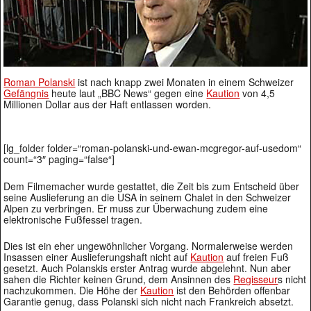
Roman Polanski
ist nach knapp zwei Monaten in einem Schweizer
Gefängnis
heute laut „BBC News“ gegen eine
Kaution
von 4,5
Millionen Dollar aus der Haft entlassen worden.
[lg_folder folder=“roman-polanski-und-ewan-mcgregor-auf-usedom“
count=“3″ paging=“false“]
Dem Filmemacher wurde gestattet, die Zeit bis zum Entscheid über
seine Auslieferung an die USA in seinem Chalet in den Schweizer
Alpen zu verbringen. Er muss zur Überwachung zudem eine
elektronische Fußfessel tragen.
Dies ist ein eher ungewöhnlicher Vorgang. Normalerweise werden
Insassen einer Auslieferungshaft nicht auf
Kaution
auf freien Fuß
gesetzt. Auch Polanskis erster Antrag wurde abgelehnt. Nun aber
sahen die Richter keinen Grund, dem Ansinnen des
Regisseur
s nicht
nachzukommen. Die Höhe der
Kaution
ist den Behörden offenbar
Garantie genug, dass Polanski sich nicht nach Frankreich absetzt.