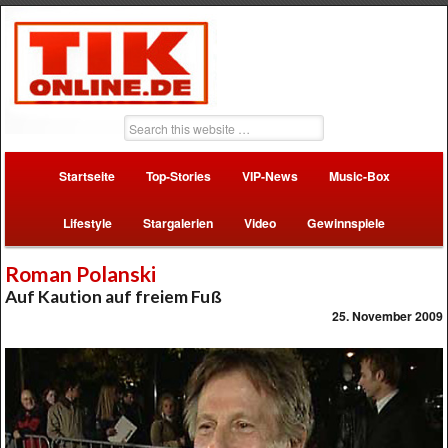
Startseite
Top-Stories
VIP-News
Music-Box
Lifestyle
Stargalerien
Video
Gewinnspiele
Roman Polanski
Auf Kaution auf freiem Fuß
25. November 2009