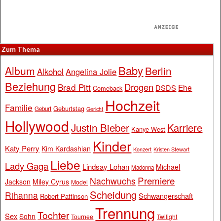
Zum Thema
Baby
Album
Berlin
Alkohol
Angelina Jolie
Beziehung
Drogen
Brad Pitt
Ehe
DSDS
Comeback
Hochzeit
Familie
Geburtstag
Geburt
Gericht
Hollywood
Justin Bieber
Karriere
Kanye West
Kinder
Katy Perry
Kim Kardashian
Konzert
Kristen Stewart
Liebe
Lady Gaga
Lindsay Lohan
Michael
Madonna
Premiere
Nachwuchs
Jackson
Miley Cyrus
Model
Scheidung
Rihanna
Schwangerschaft
Robert Pattinson
Trennung
Tochter
Sex
Sohn
Tournee
Twilight