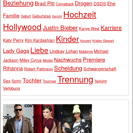
Beziehung
Drogen
Brad Pitt
Ehe
DSDS
Comeback
Hochzeit
Familie
Geburtstag
Geburt
Gericht
Hollywood
Justin Bieber
Karriere
Kanye West
Kinder
Katy Perry
Kim Kardashian
Konzert
Kristen Stewart
Liebe
Lady Gaga
Lindsay Lohan
Michael
Madonna
Premiere
Nachwuchs
Jackson
Miley Cyrus
Model
Scheidung
Rihanna
Schwangerschaft
Robert Pattinson
Trennung
Tochter
Sex
Sohn
Tournee
Twilight
Verlobung