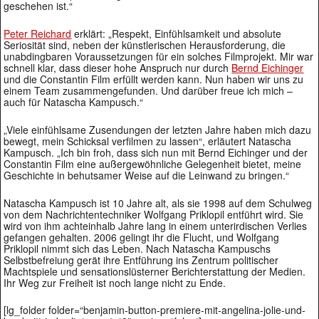
geschehen ist.“
Peter Reichard
erklärt: „Respekt, Einfühlsamkeit und absolute
Seriosität sind, neben der künstlerischen Herausforderung, die
unabdingbaren Voraussetzungen für ein solches Filmprojekt. Mir war
schnell klar, dass dieser hohe Anspruch nur durch
Bernd Eichinger
und die Constantin Film erfüllt werden kann. Nun haben wir uns zu
einem Team zusammengefunden. Und darüber freue ich mich –
auch für Natascha Kampusch.“
„Viele einfühlsame Zusendungen der letzten Jahre haben mich dazu
bewegt, mein Schicksal verfilmen zu lassen“, erläutert Natascha
Kampusch. „Ich bin froh, dass sich nun mit Bernd Eichinger und der
Constantin Film eine außergewöhnliche Gelegenheit bietet, meine
Geschichte in behutsamer Weise auf die Leinwand zu bringen.“
Natascha Kampusch ist 10 Jahre alt, als sie 1998 auf dem Schulweg
von dem Nachrichtentechniker Wolfgang Priklopil entführt wird. Sie
wird von ihm achteinhalb Jahre lang in einem unterirdischen Verlies
gefangen gehalten. 2006 gelingt ihr die Flucht, und Wolfgang
Priklopil nimmt sich das Leben. Nach Natascha Kampuschs
Selbstbefreiung gerät ihre Entführung ins Zentrum politischer
Machtspiele und sensationslüsterner Berichterstattung der Medien.
Ihr Weg zur Freiheit ist noch lange nicht zu Ende.
[lg_folder folder=“benjamin-button-premiere-mit-angelina-jolie-und-