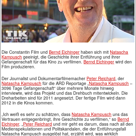
Die Constantin Film und
Bernd Eichinger
haben sich mit
Natascha
Kampusch
geeinigt, die Geschichte ihrer Entführung und ihrer
Gefangenschaft für das Kino zu verfilmen.
Bernd Eichinger
wird den
Film produzieren.
Der Journalist und Dokumentarfilmemacher
Peter Reichard
, der
Natascha Kampusch
für die ARD Reportage „
Natascha Kampusch
–
3096 Tage Gefangenschaft“ über mehrere Monate hinweg
interviewte, wird das Projekt und das Drehbuch mitentwickeln. Die
Dreharbeiten sind für 2011 angesetzt. Der fertige Film wird dann
2012 in die Kinos kommen.
„Ich weiß es sehr zu schätzen, dass
Natascha Kampusch
uns das
Vertrauen entgegenbringt, ihre Geschichte zu verfilmen,“ so
Bernd
Eichinger
. „
Peter Reichard
und mir geht es darum, dass nach all den
Medienspekulationen und Politskandalen, die der Entführungsfall
Natascha Kampusch ausgelöst hat, erzählt wird, was wirklich