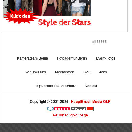
Kamerateam Berlin
Fotoagentur Berlin
Event-Fotos
Wir über uns
Mediadaten
B2B
Jobs
Impressum / Datenschutz
Kontakt
Copyright © 2001-2026 ·
HauptBruch Media GbR
Return to top of page