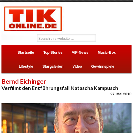
Startseite
Top-Stories
VIP-News
Music-Box
Lifestyle
Stargalerien
Video
Gewinnspiele
Bernd Eichinger
Verfilmt den Entführungsfall Natascha Kampusch
27. Mai 2010