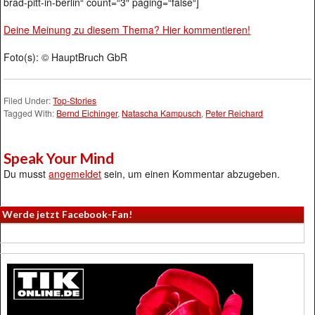
brad-pitt-in-berlin“ count=“3″ paging=“false“]
Deine Meinung zu diesem Thema? Hier kommentieren!
Foto(s): © HauptBruch GbR
Filed Under:
Top-Stories
Tagged With:
Bernd Eichinger
,
Natascha Kampusch
,
Peter Reichard
Speak Your Mind
Du musst
angemeldet
sein, um einen Kommentar abzugeben.
Werde jetzt Facebook-Fan!