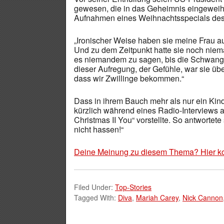
gewesen, die in das Geheimnis eingewei
Aufnahmen eines Weihnachtsspecials des
„Ironischer Weise haben sie meine Frau aus
Und zu dem Zeitpunkt hatte sie noch niem
es niemandem zu sagen, bis die Schwanger
dieser Aufregung, der Gefühle, war sie üb
dass wir Zwillinge bekommen.“
Dass in ihrem Bauch mehr als nur ein Kin
kürzlich während eines Radio-Interviews a
Christmas II You“ vorstellte. So antwortet
nicht hassen!“
Deine Meinung zu diesem Thema? Hier k
Filed Under:
Top-Stories
Tagged With:
Diva
,
Mariah Carey
,
Nick Cannon