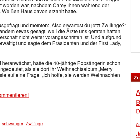
ht worden war, nachdem Carey ihnen während der
 Weißen Haus davon erzählt hatte.
gefragt und meinten: ‚Also erwartest du jetzt Zwillinge?‘
andem etwas gesagt, weil die Ärzte uns geraten hatten,
schaft nicht weiter vorangeschritten ist. Und aufgrund
erwältigt und sagte dem Präsidenten und der First Lady,
d heranwächst, hatte die 40-jährige Popsängerin schon
ngedeutet, als sie dort ihr Weihnachtsalbum „Merry
e sie auf eine Frage: „Ich hoffe, sie werden Weihnachten
Zu
A
ommentieren!
B
D
,
schwanger
,
Zwillinge
Ge
J