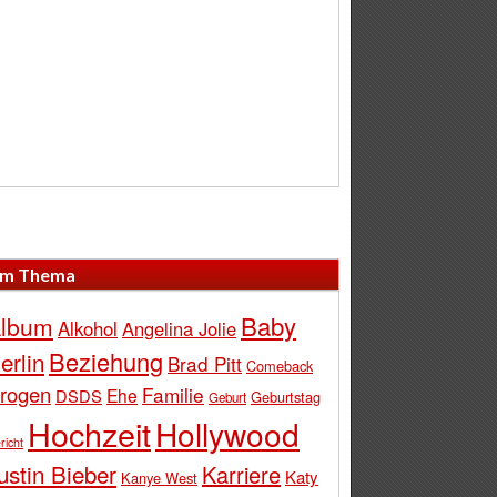
m Thema
Baby
lbum
Alkohol
Angelina Jolie
Beziehung
erlin
Brad Pitt
Comeback
rogen
Familie
Ehe
DSDS
Geburtstag
Geburt
Hochzeit
Hollywood
richt
ustin Bieber
Karriere
Katy
Kanye West