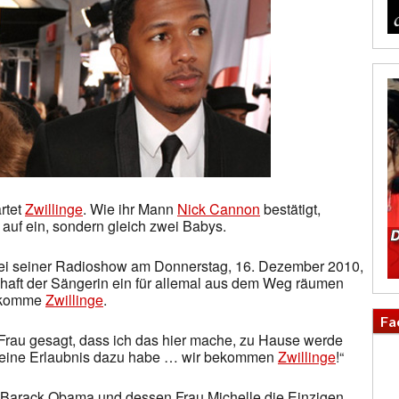
rtet
Zwillinge
. Wie ihr Mann
Nick Cannon
bestätigt,
 auf ein, sondern gleich zwei Babys.
 bei seiner Radioshow am Donnerstag, 16. Dezember 2010,
haft der Sängerin ein für allemal aus dem Weg räumen
bekomme
Zwillinge
.
Fa
 Frau gesagt, dass ich das hier mache, zu Hause werde
h keine Erlaubnis dazu habe … wir bekommen
Zwillinge
!“
t Barack Obama und dessen Frau Michelle die Einzigen