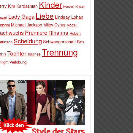
Kinder
erry
Kim Kardashian
Konzert
Kristen
Liebe
Lady Gaga
Lindsay Lohan
ewart
Michael Jackson
Miley Cyrus
Model
adonna
Premiere
achwuchs
Rihanna
Robert
Scheidung
Schwangerschaft
Sex
ttinson
Trennung
Tochter
ohn
Tournee
Verlobung
ilight