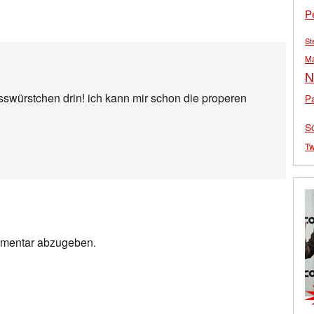
P
St
M
N
sswürstchen drin! ich kann mir schon die properen
Pa
S
Tw
mmentar abzugeben.