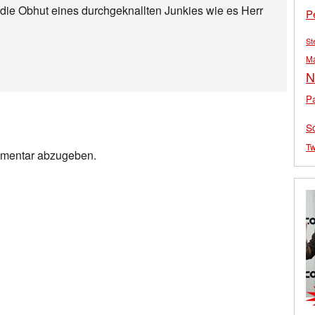
 die Obhut eines durchgeknallten Junkies wie es Herr
P
St
M
N
Pa
S
Tw
mmentar abzugeben.