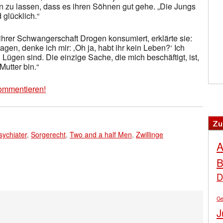
n zu lassen, dass es ihren Söhnen gut gehe. „Die Jungs
 glücklich.“
rer Schwangerschaft Drogen konsumiert, erklärte sie:
en, denke ich mir: ‚Oh ja, habt ihr kein Leben?‘ Ich
ügen sind. Die einzige Sache, die mich beschäftigt, ist,
Mutter bin.“
ommentieren!
Zu
sychiater
,
Sorgerecht
,
Two and a half Men
,
Zwillinge
A
B
D
Ge
J