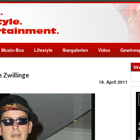
Music-Box
Lifestyle
Stargalerien
Video
Gewinnsp
We
e Zwillinge
19. April 2011