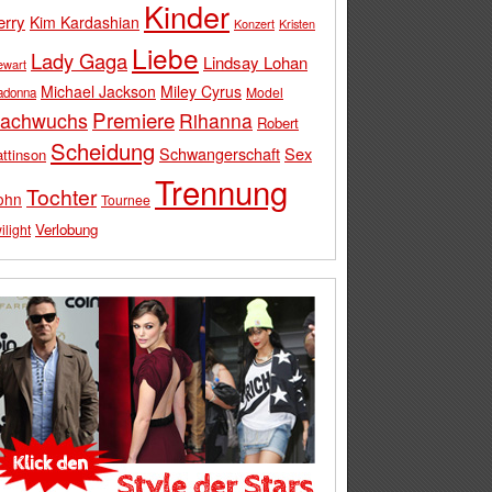
Kinder
erry
Kim Kardashian
Konzert
Kristen
Liebe
Lady Gaga
Lindsay Lohan
ewart
Michael Jackson
Miley Cyrus
Model
adonna
Premiere
achwuchs
Rihanna
Robert
Scheidung
Schwangerschaft
Sex
ttinson
Trennung
Tochter
ohn
Tournee
Verlobung
ilight