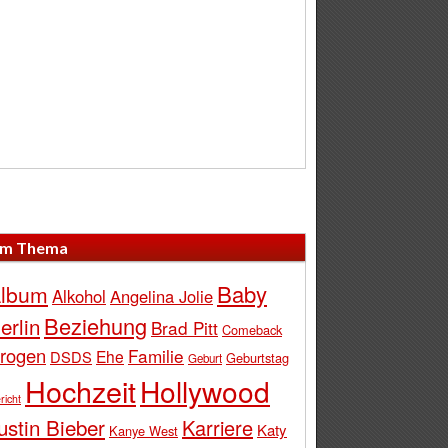
m Thema
Baby
lbum
Alkohol
Angelina Jolie
Beziehung
erlin
Brad Pitt
Comeback
rogen
Familie
Ehe
DSDS
Geburtstag
Geburt
Hochzeit
Hollywood
richt
ustin Bieber
Karriere
Katy
Kanye West