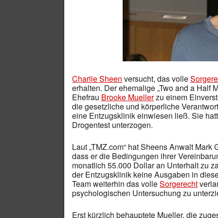
Charlie Sheen
versucht, das volle
Sorgere
erhalten. Der ehemalige „Two and a Half M
Ehefrau
Brooke Mueller
zu einem Einverst
die gesetzliche und körperliche Verantwor
eine Entzugsklinik einwiesen ließ. Sie hatt
Drogentest unterzogen.
Laut „TMZ.com“ hat Sheens Anwalt Mark Gr
dass er die Bedingungen ihrer Vereinbarung
monatlich 55.000 Dollar an Unterhalt zu za
der Entzugsklinik keine Ausgaben in diese
Team weiterhin das volle
Sorgerecht
verla
psychologischen Untersuchung zu unterzi
Erst kürzlich behauptete Mueller, die zuge