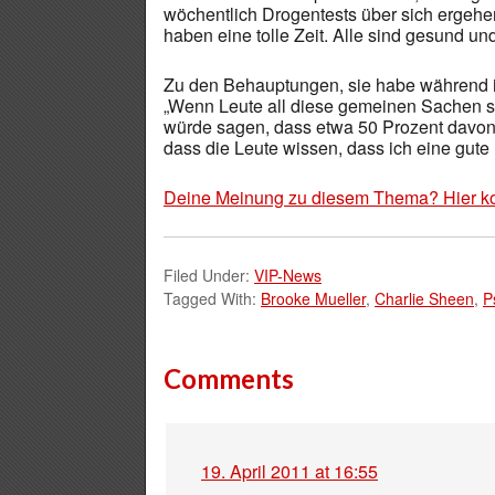
wöchentlich Drogentests über sich ergehe
haben eine tolle Zeit. Alle sind gesund und
Zu den Behauptungen, sie habe während ih
„Wenn Leute all diese gemeinen Sachen sag
würde sagen, dass etwa 50 Prozent davon L
dass die Leute wissen, dass ich eine gute 
Deine Meinung zu diesem Thema? Hier k
Filed Under:
VIP-News
Tagged With:
Brooke Mueller
,
Charlie Sheen
,
P
Comments
19. April 2011 at 16:55