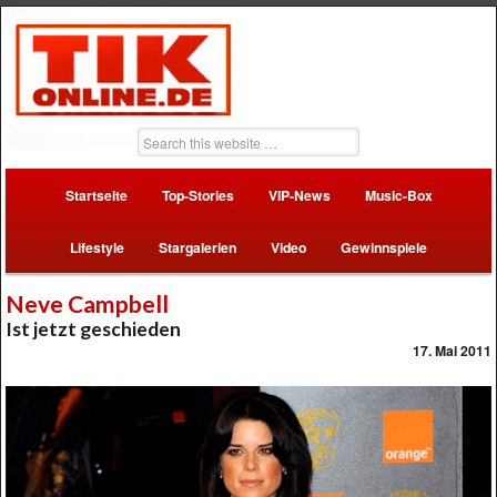
Startseite
Top-Stories
VIP-News
Music-Box
Lifestyle
Stargalerien
Video
Gewinnspiele
Neve Campbell
Ist jetzt geschieden
17. Mai 2011