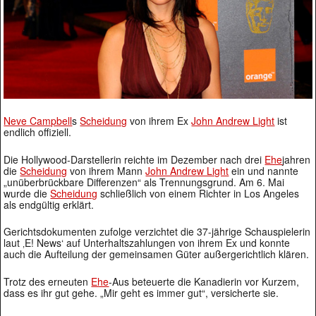
Neve Campbell
s
Scheidung
von ihrem Ex
John Andrew Light
ist
endlich offiziell.
Die Hollywood-Darstellerin reichte im Dezember nach drei
Ehe
jahren
die
Scheidung
von ihrem Mann
John Andrew Light
ein und nannte
„unüberbrückbare Differenzen“ als Trennungsgrund. Am 6. Mai
wurde die
Scheidung
schließlich von einem Richter in Los Angeles
als endgültig erklärt.
Gerichtsdokumenten zufolge verzichtet die 37-jährige Schauspielerin
laut ‚E! News‘ auf Unterhaltszahlungen von ihrem Ex und konnte
auch die Aufteilung der gemeinsamen Güter außergerichtlich klären.
Trotz des erneuten
Ehe
-Aus beteuerte die Kanadierin vor Kurzem,
dass es ihr gut gehe. „Mir geht es immer gut“, versicherte sie.