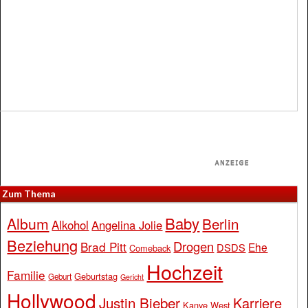
Zum Thema
Baby
Album
Berlin
Alkohol
Angelina Jolie
Beziehung
Drogen
Brad Pitt
Ehe
DSDS
Comeback
Hochzeit
Familie
Geburtstag
Geburt
Gericht
Hollywood
Justin Bieber
Karriere
Kanye West