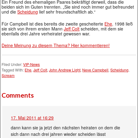
Ein Freund des ehemaligen Paares bekräftigt derweil, dass die
beiden sich im Guten trennten. „Sie sind noch immer gut befreundet
und die
Scheidung
lief sehr freundschaftlich ab.“
Für Campbell ist dies bereits die zweite gescheiterte
Ehe
. 1998 ließ
sie sich von ihrem ersten Mann
Jeff Colt
scheiden, mit dem sie
ebenfalls drei Jahre verheiratet gewesen war.
Deine Meinung zu diesem Thema? Hier kommentieren!
Filed Under:
VIP-News
Tagged With:
Ehe
,
Jeff Colt
,
John Andrew Light
,
Neve Campbell
,
Scheidung
,
Scream
Comments
17. Mai 2011 at 16:29
dann kann sie ja jetzt den nächsten heiraten on dem die
sich dann nach drei jahren wieder scheiden lässt