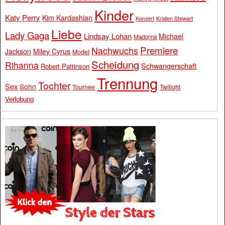
Kinder
Katy Perry
Kim Kardashian
Konzert
Kristen Stewart
Liebe
Lady Gaga
Lindsay Lohan
Michael
Madonna
Premiere
Nachwuchs
Jackson
Miley Cyrus
Model
Scheidung
Rihanna
Schwangerschaft
Robert Pattinson
Trennung
Tochter
Sex
Sohn
Tournee
Twilight
Verlobung