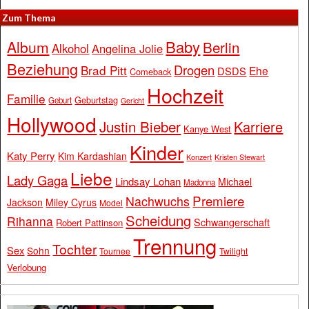
Zum Thema
Baby
Album
Berlin
Alkohol
Angelina Jolie
Beziehung
Drogen
Brad Pitt
Ehe
DSDS
Comeback
Hochzeit
Familie
Geburtstag
Geburt
Gericht
Hollywood
Justin Bieber
Karriere
Kanye West
Kinder
Katy Perry
Kim Kardashian
Konzert
Kristen Stewart
Liebe
Lady Gaga
Lindsay Lohan
Michael
Madonna
Premiere
Nachwuchs
Jackson
Miley Cyrus
Model
Scheidung
Rihanna
Schwangerschaft
Robert Pattinson
Trennung
Tochter
Sex
Sohn
Tournee
Twilight
Verlobung