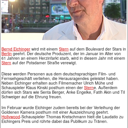
Bernd Eichinger
wird mit einem
Stern
auf dem Boulevard der Stars in
Berlin
geehrt. Der deutsche Produzent, der im Januar im Alter von
61 Jahren an einem Herzinfarkt starb, wird in diesem Jahr mit einem
Stern
auf der Potsdamer Straße verewigt.
Diese werden Personen aus dem deutschsprachigen Film- und
Fernsehgeschäft verliehen, die Herausragendes geleistet haben.
Neben Eichinger erhalten auch Filmemacher Ulrich Mühe und
Schauspieler Klaus Kinski posthum einen der
Stern
e. Außerdem
dürfen sich Stars wie Senta Berger, Anke Engelke, Fatih Akin und Til
Schweiger auf die Ehrung freuen.
Im Februar wurde Eichinger zudem bereits bei der Verleihung der
Goldenen Kamera posthum mit einer Auszeichnung geehrt.
Hollywood
-Schauspieler Thomas Kretschmann hielt die Laudatio zu
Eichingers Preis und rührte dabei das Publikum zu Tränen.