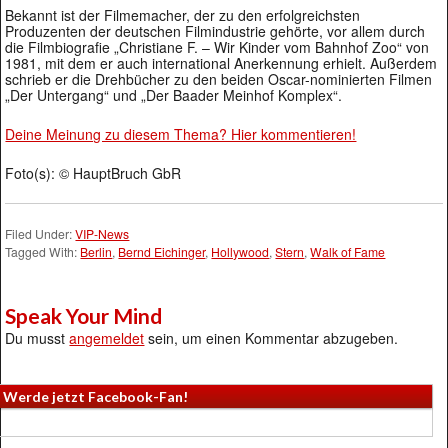
Bekannt ist der Filmemacher, der zu den erfolgreichsten
Produzenten der deutschen Filmindustrie gehörte, vor allem durch
die Filmbiografie „Christiane F. – Wir Kinder vom Bahnhof Zoo“ von
1981, mit dem er auch international Anerkennung erhielt. Außerdem
schrieb er die Drehbücher zu den beiden Oscar-nominierten Filmen
„Der Untergang“ und „Der Baader Meinhof Komplex“.
Deine Meinung zu diesem Thema? Hier kommentieren!
Foto(s): © HauptBruch GbR
Filed Under:
VIP-News
Tagged With:
Berlin
,
Bernd Eichinger
,
Hollywood
,
Stern
,
Walk of Fame
Speak Your Mind
Du musst
angemeldet
sein, um einen Kommentar abzugeben.
Werde jetzt Facebook-Fan!