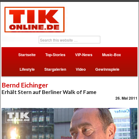
Startseite
Top-Stories
VIP-News
Music-Box
Lifestyle
Stargalerien
Video
Gewinnspiele
Bernd Eichinger
Erhält Stern auf Berliner Walk of Fame
26. Mai 2011