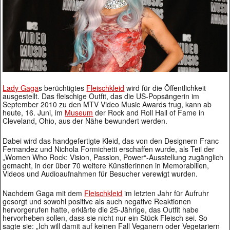
Lady Gaga
s berüchtigtes
Fleischkleid
wird für die Öffentlichkeit
ausgestellt. Das fleischige Outfit, das die US-Popsängerin im
September 2010 zu den MTV Video Music Awards trug, kann ab
heute, 16. Juni, im
Museum
der Rock and Roll Hall of Fame in
Cleveland, Ohio, aus der Nähe bewundert werden.
Dabei wird das handgefertigte Kleid, das von den Designern Franc
Fernandez und Nichola Formichetti erschaffen wurde, als Teil der
„Women Who Rock: Vision, Passion, Power“-Ausstellung zugänglich
gemacht, in der über 70 weitere Künstlerinnen in Memorabilien,
Videos und Audioaufnahmen für Besucher verewigt wurden.
Nachdem Gaga mit dem
Fleischkleid
im letzten Jahr für Aufruhr
gesorgt und sowohl positive als auch negative Reaktionen
hervorgerufen hatte, erklärte die 25-Jährige, das Outfit habe
hervorheben sollen, dass sie nicht nur ein Stück Fleisch sei. So
sagte sie: „Ich will damit auf keinen Fall Veganern oder Vegetariern