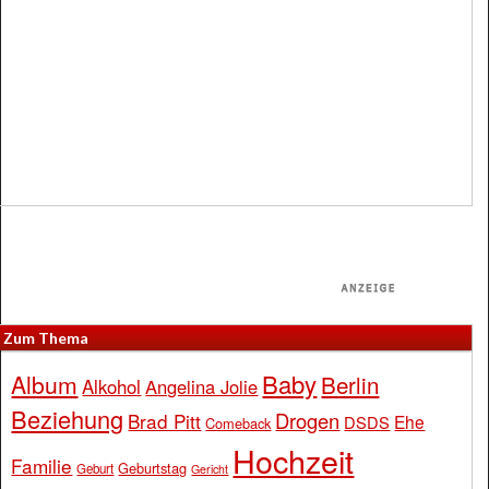
Zum Thema
Baby
Album
Berlin
Alkohol
Angelina Jolie
Beziehung
Drogen
Brad Pitt
Ehe
DSDS
Comeback
Hochzeit
Familie
Geburtstag
Geburt
Gericht