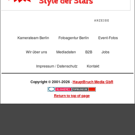
Kamerateam Berlin
Fotoagentur Berlin
Event-Fotos
Wir über uns
Mediadaten
B2B
Jobs
Impressum / Datenschutz
Kontakt
Copyright © 2001-2026 ·
HauptBruch Media GbR
Return to top of page