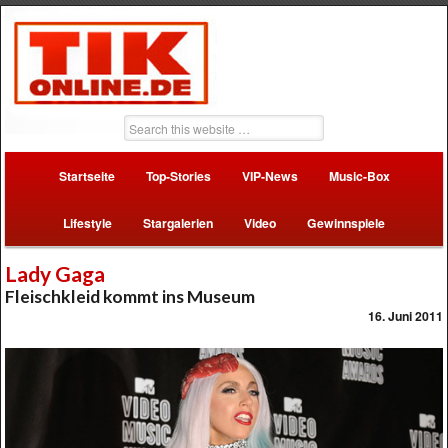
Startseite
Top-Stories
VIP-News
Music-Box
Lifestyle
Stargalerien
Video
Gewinnspiele
Lady Gaga
Fleischkleid kommt ins Museum
16. Juni 2011