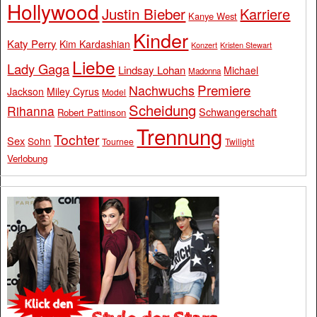
Hollywood
Justin Bieber
Karriere
Kanye West
Kinder
Katy Perry
Kim Kardashian
Konzert
Kristen Stewart
Liebe
Lady Gaga
Lindsay Lohan
Michael
Madonna
Premiere
Nachwuchs
Jackson
Miley Cyrus
Model
Scheidung
Rihanna
Schwangerschaft
Robert Pattinson
Trennung
Tochter
Sex
Sohn
Tournee
Twilight
Verlobung