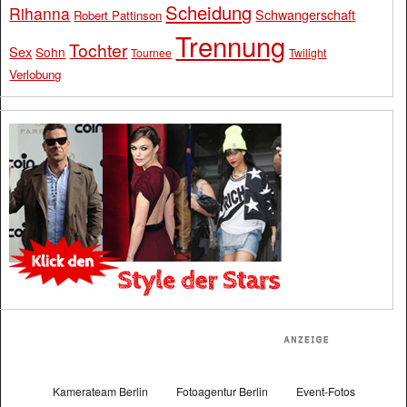
Scheidung
Rihanna
Schwangerschaft
Robert Pattinson
Trennung
Tochter
Sex
Sohn
Tournee
Twilight
Verlobung
Kamerateam Berlin
Fotoagentur Berlin
Event-Fotos