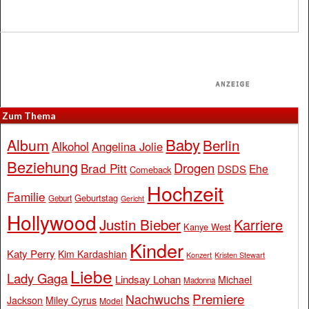
Zum Thema
Baby
Album
Berlin
Alkohol
Angelina Jolie
Beziehung
Drogen
Brad Pitt
Ehe
DSDS
Comeback
Hochzeit
Familie
Geburtstag
Geburt
Gericht
Hollywood
Justin Bieber
Karriere
Kanye West
Kinder
Katy Perry
Kim Kardashian
Konzert
Kristen Stewart
Liebe
Lady Gaga
Lindsay Lohan
Michael
Madonna
Premiere
Nachwuchs
Jackson
Miley Cyrus
Model