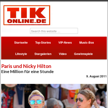
Startseite
Top-Stories
VIP-News
Music-Box
Lifestyle
Stargalerien
Video
Gewinnspiele
Paris und Nicky Hilton
Eine Million für eine Stunde
9. August 2011