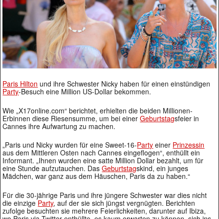
Paris Hilton
und ihre Schwester Nicky haben für einen einstündigen
Party
-Besuch eine Million US-Dollar bekommen.
Wie „X17online.com“ berichtet, erhielten die beiden Millionen-
Erbinnen diese Riesensumme, um bei einer
Geburtstag
sfeier in
Cannes ihre Aufwartung zu machen.
„Paris und Nicky wurden für eine Sweet-16-
Party
einer
Prinzessin
aus dem Mittleren Osten nach Cannes eingeflogen“, enthüllt ein
Informant. „Ihnen wurden eine satte Million Dollar bezahlt, um für
eine Stunde aufzutauchen. Das
Geburtstag
skind, ein junges
Mädchen, war ganz aus dem Häuschen, Paris da zu haben.“
Für die 30-jährige Paris und ihre jüngere Schwester war dies nicht
die einzige
Party
, auf der sie sich jüngst vergnügten. Berichten
zufolge besuchten sie mehrere Feierlichkeiten, darunter auf Ibiza,
wo Paris via Twitter enthüllte, es kaum erwarten zu können, sich ins