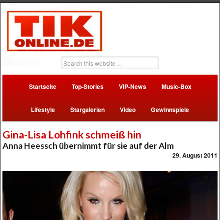
Startseite
Top-Stories
VIP-News
Music-Box
Lifestyle
Stargalerien
Video
Gewinnspiele
Gina-Lisa Lohfink schmeiß hin
Anna Heessch übernimmt für sie auf der Alm
29. August 2011