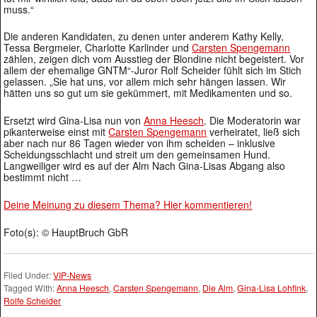
muss.“
Die anderen Kandidaten, zu denen unter anderem Kathy Kelly,
Tessa Bergmeier, Charlotte Karlinder und
Carsten Spengemann
zählen, zeigen dich vom Ausstieg der Blondine nicht begeistert. Vor
allem der ehemalige GNTM“-Juror Rolf Scheider fühlt sich im Stich
gelassen. „Sie hat uns, vor allem mich sehr hängen lassen. Wir
hätten uns so gut um sie gekümmert, mit Medikamenten und so.
Ersetzt wird Gina-Lisa nun von
Anna Heesch
. Die Moderatorin war
pikanterweise einst mit
Carsten Spengemann
verheiratet, ließ sich
aber nach nur 86 Tagen wieder von ihm scheiden – inklusive
Scheidungsschlacht und streit um den gemeinsamen Hund.
Langweiliger wird es auf der Alm Nach Gina-Lisas Abgang also
bestimmt nicht …
Deine Meinung zu diesem Thema? Hier kommentieren!
Foto(s): © HauptBruch GbR
Filed Under:
VIP-News
Tagged With:
Anna Heesch
,
Carsten Spengemann
,
Die Alm
,
Gina-Lisa Lohfink
,
Rolfe Scheider