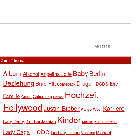
Zum Thema
Baby
Album
Berlin
Alkohol
Angelina Jolie
Beziehung
Drogen
Brad Pitt
Ehe
DSDS
Comeback
Hochzeit
Familie
Geburtstag
Geburt
Gericht
Hollywood
Justin Bieber
Karriere
Kanye West
Kinder
Katy Perry
Kim Kardashian
Konzert
Kristen Stewart
Liebe
Lady Gaga
Lindsay Lohan
Michael
Madonna