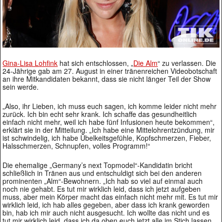
Gina-Lisa Lohfink
hat sich entschlossen, „
Die Alm
“ zu verlassen. Die
24-Jährige gab am 27. August in einer tränenreichen Videobotschaft
an ihre Mitkandidaten bekannt, dass sie nicht länger Teil der Show
sein werde.
„Also, ihr Lieben, ich muss euch sagen, ich komme leider nicht mehr
zurück. Ich bin echt sehr krank. Ich schaffe das gesundheitlich
einfach nicht mehr, weil ich habe fünf Infusionen heute bekommen“,
erklärt sie in der Mitteilung. „Ich habe eine Mittelohrentzündung, mir
ist schwindelig, ich habe Übelkeitsgefühle, Kopfschmerzen, Fieber,
Halsschmerzen, Schnupfen, volles Programm!“
Die ehemalige „Germany’s next Topmodel“-Kandidatin bricht
schließlich in Tränen aus und entschuldigt sich bei den anderen
prominenten „Alm“-Bewohnern. „Ich hab so viel auf einmal auch
noch nie gehabt. Es tut mir wirklich leid, dass ich jetzt aufgeben
muss, aber mein Körper macht das einfach nicht mehr mit. Es tut mir
wirklich leid, ich hab alles gegeben, aber dass ich krank geworden
bin, hab ich mir auch nicht ausgesucht. Ich wollte das nicht und es
tut mir wirklich leid, dass ich da oben euch jetzt alle im Stich lassen