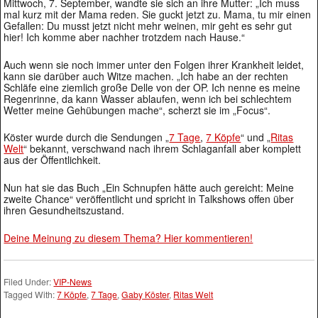
Mittwoch, 7. September, wandte sie sich an ihre Mutter: „Ich muss
mal kurz mit der Mama reden. Sie guckt jetzt zu. Mama, tu mir einen
Gefallen: Du musst jetzt nicht mehr weinen, mir geht es sehr gut
hier! Ich komme aber nachher trotzdem nach Hause.“
Auch wenn sie noch immer unter den Folgen ihrer Krankheit leidet,
kann sie darüber auch Witze machen. „Ich habe an der rechten
Schläfe eine ziemlich große Delle von der OP. Ich nenne es meine
Regenrinne, da kann Wasser ablaufen, wenn ich bei schlechtem
Wetter meine Gehübungen mache“, scherzt sie im „Focus“.
Köster wurde durch die Sendungen „
7 Tage
,
7 Köpfe
“ und „
Ritas
Welt
“ bekannt, verschwand nach ihrem Schlaganfall aber komplett
aus der Öffentlichkeit.
Nun hat sie das Buch „Ein Schnupfen hätte auch gereicht: Meine
zweite Chance“ veröffentlicht und spricht in Talkshows offen über
ihren Gesundheitszustand.
Deine Meinung zu diesem Thema? Hier kommentieren!
Filed Under:
VIP-News
Tagged With:
7 Köpfe
,
7 Tage
,
Gaby Köster
,
Ritas Welt