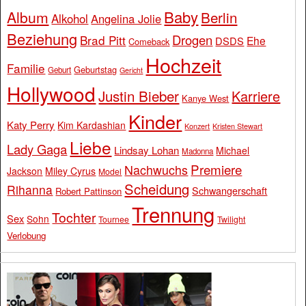
Baby
Album
Berlin
Alkohol
Angelina Jolie
Beziehung
Drogen
Brad Pitt
Ehe
DSDS
Comeback
Hochzeit
Familie
Geburtstag
Geburt
Gericht
Hollywood
Justin Bieber
Karriere
Kanye West
Kinder
Katy Perry
Kim Kardashian
Konzert
Kristen Stewart
Liebe
Lady Gaga
Lindsay Lohan
Michael
Madonna
Premiere
Nachwuchs
Jackson
Miley Cyrus
Model
Scheidung
Rihanna
Schwangerschaft
Robert Pattinson
Trennung
Tochter
Sex
Sohn
Tournee
Twilight
Verlobung