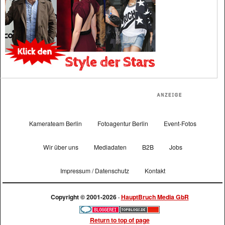
Kamerateam Berlin
Fotoagentur Berlin
Event-Fotos
Wir über uns
Mediadaten
B2B
Jobs
Impressum / Datenschutz
Kontakt
Copyright © 2001-2026 ·
HauptBruch Media GbR
Return to top of page