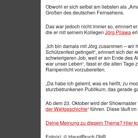
Obwohl er sich selbst am liebsten als „Ama
Großen des deutschen Fernsehens.
Das war jedoch nicht immer so, erinnert e
die er mit seinem Kollegen
Jörg Pilawa
erl
„Ich bin damals mit Jörg zusammen – wir h
Schützenfest getingelt“, erinnert sich der 
schwierigeren Job, weil er am Ende des 
war unser Leben“, fasst er die alten Tage
Rampenlicht vorzubereiten.
„Da habe ich gelernt, was es heißt, zu mo
sturzbetrunkenen Publikum, das gerade gar
Ab dem 23. Oktober wird der Showmaster 
der Weltgeschichte
“ führen. Diese läuft 
Deine Meinung zu diesem Thema? Hier k
Foto(s): © HauptBruch GbR