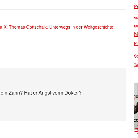
P
St
M
ra X
,
Thomas Gottschalk
,
Unterwegs in der Weltgeschichte
,
N
Pa
S
Tw
 ein Zahn? Hat er Angst vorm Doktor?