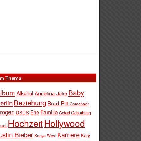
m Thema
Baby
lbum
Alkohol
Angelina Jolie
Beziehung
erlin
Brad Pitt
Comeback
rogen
Familie
Ehe
DSDS
Geburtstag
Geburt
Hochzeit
Hollywood
richt
ustin Bieber
Karriere
Katy
Kanye West