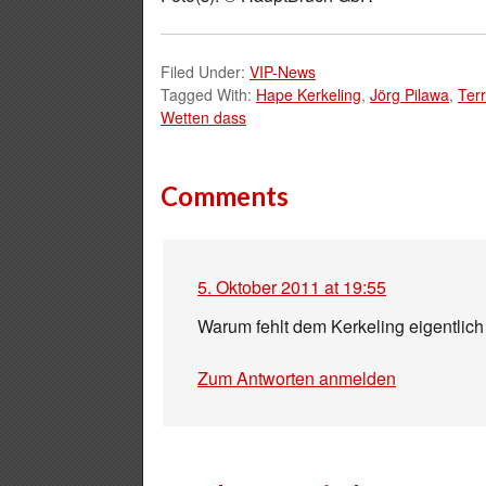
Filed Under:
VIP-News
Tagged With:
Hape Kerkeling
,
Jörg Pilawa
,
Ter
Wetten dass
Comments
5. Oktober 2011 at 19:55
Warum fehlt dem Kerkeling eigentlich
Zum Antworten anmelden