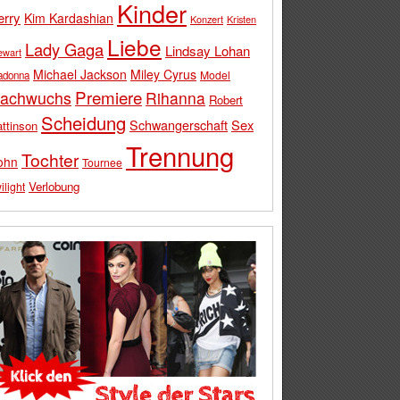
Kinder
erry
Kim Kardashian
Konzert
Kristen
Liebe
Lady Gaga
Lindsay Lohan
ewart
Michael Jackson
Miley Cyrus
Model
adonna
Premiere
achwuchs
Rihanna
Robert
Scheidung
Schwangerschaft
Sex
ttinson
Trennung
Tochter
ohn
Tournee
Verlobung
ilight