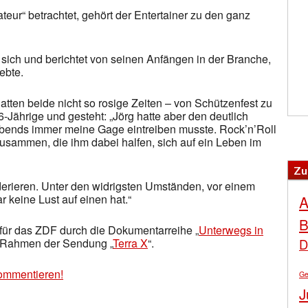
teur“ betrachtet, gehört der Entertainer zu den ganz
r sich und berichtet von seinen Anfängen in der Branche,
ebte.
atten beide nicht so rosige Zeiten – von Schützenfest zu
46-Jährige und gesteht: „Jörg hatte aber den deutlich
Abends immer meine Gage eintreiben musste. Rock’n’Roll
 zusammen, die ihm dabei halfen, sich auf ein Leben im
Zu
derieren. Unter den widrigsten Umständen, vor einem
 keine Lust auf einen hat.“
A
B
für das ZDF durch die Dokumentarreihe „
Unterwegs in
D
im Rahmen der Sendung „
Terra X
“.
ommentieren!
Ge
J