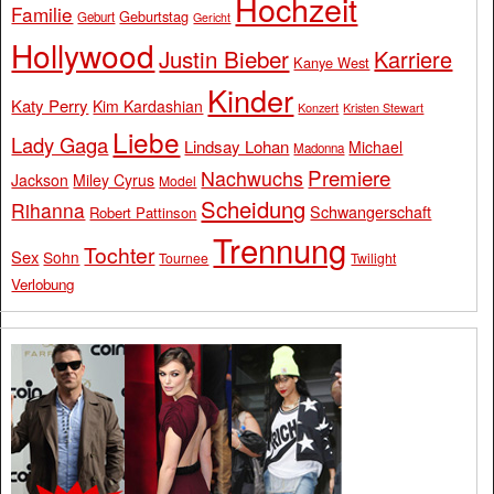
Hochzeit
Familie
Geburtstag
Geburt
Gericht
Hollywood
Justin Bieber
Karriere
Kanye West
Kinder
Katy Perry
Kim Kardashian
Konzert
Kristen Stewart
Liebe
Lady Gaga
Lindsay Lohan
Michael
Madonna
Premiere
Nachwuchs
Jackson
Miley Cyrus
Model
Scheidung
Rihanna
Schwangerschaft
Robert Pattinson
Trennung
Tochter
Sex
Sohn
Tournee
Twilight
Verlobung