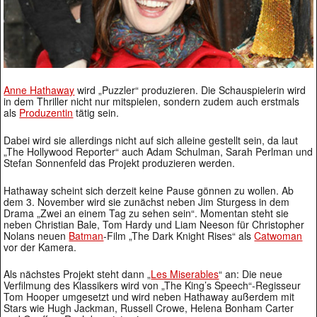
Anne Hathaway
wird „Puzzler“ produzieren. Die Schauspielerin wird
in dem Thriller nicht nur mitspielen, sondern zudem auch erstmals
als
Produzentin
tätig sein.
Dabei wird sie allerdings nicht auf sich alleine gestellt sein, da laut
„The Hollywood Reporter“ auch Adam Schulman, Sarah Perlman und
Stefan Sonnenfeld das Projekt produzieren werden.
Hathaway scheint sich derzeit keine Pause gönnen zu wollen. Ab
dem 3. November wird sie zunächst neben Jim Sturgess in dem
Drama „Zwei an einem Tag zu sehen sein“. Momentan steht sie
neben Christian Bale, Tom Hardy und Liam Neeson für Christopher
Nolans neuen
Batman
-Film „The Dark Knight Rises“ als
Catwoman
vor der Kamera.
Als nächstes Projekt steht dann „
Les Miserables
“ an: Die neue
Verfilmung des Klassikers wird von „The King’s Speech“-Regisseur
Tom Hooper umgesetzt und wird neben Hathaway außerdem mit
Stars wie Hugh Jackman, Russell Crowe, Helena Bonham Carter