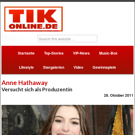
Startseite
Top-Stories
VIP-News
Music-Box
Lifestyle
Stargalerien
Video
Gewinnspiele
Anne Hathaway
Versucht sich als Produzentin
28. Oktober 2011