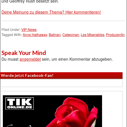
und Geoffrey Rush besetzt sein.
Deine Meinung zu diesem Thema? Hier kommentieren!
Filed Under:
VIP-News
Tagged With:
Anne Hathaway
,
Batman
,
Catwoman
,
Les Miserables
,
Produzentin
Speak Your Mind
Du musst
angemeldet
sein, um einen Kommentar abzugeben.
Werde jetzt Facebook-Fan!