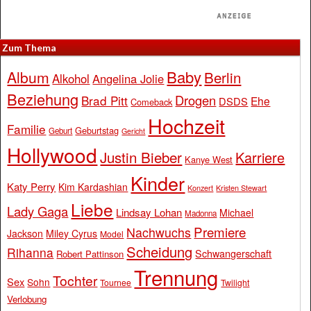
Zum Thema
Baby
Album
Berlin
Alkohol
Angelina Jolie
Beziehung
Drogen
Brad Pitt
Ehe
DSDS
Comeback
Hochzeit
Familie
Geburtstag
Geburt
Gericht
Hollywood
Justin Bieber
Karriere
Kanye West
Kinder
Katy Perry
Kim Kardashian
Konzert
Kristen Stewart
Liebe
Lady Gaga
Lindsay Lohan
Michael
Madonna
Premiere
Nachwuchs
Jackson
Miley Cyrus
Model
Scheidung
Rihanna
Schwangerschaft
Robert Pattinson
Trennung
Tochter
Sex
Sohn
Tournee
Twilight
Verlobung