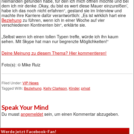
niemanden gefunden habe, für den ich mich öffnen möchte und bei
dem ich mir denke ‚Okay, du bist es wert diese Mauer einzureißen’,
habe ich das noch nicht erfahren“, gestand sie im Interview und
machte ihre Karriere dafür verantwortlich: „Es ist wirklich hart eine
Beziehung
zu führen, wenn ich in einer Woche auf vier
verschiedenen Kontinenten bin“, erklärte sie.
„Selbst wenn ich einen tollen Typen treffe, würde ich ihn kaum
sehen. Mit Skype hat man nur begrenzte Möglichkeiten!“
Deine Meinung zu diesem Thema? Hier kommentieren!
Foto(s): © Mike Ruiz
Filed Under:
VIP-News
Tagged With:
Beziehung
,
Kelly Clarkson
,
Kinder
,
privat
Speak Your Mind
Du musst
angemeldet
sein, um einen Kommentar abzugeben.
Werde jetzt Facebook-Fan!