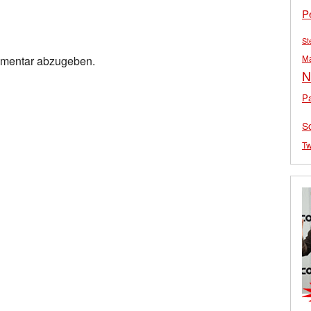
P
St
M
mmentar abzugeben.
N
Pa
S
Tw