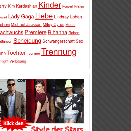
Kinder
erry
Kim Kardashian
Konzert
Kristen
Liebe
Lady Gaga
Lindsay Lohan
ewart
Michael Jackson
Miley Cyrus
Model
adonna
Premiere
achwuchs
Rihanna
Robert
Scheidung
Schwangerschaft
Sex
ttinson
Trennung
Tochter
ohn
Tournee
Verlobung
ilight