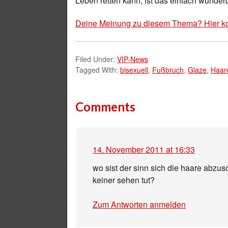
Leben retten kann, ist das einfach wunderb
Deine Meinung zu diesem Thema? Hier k
Filed Under:
VIP-News
Tagged With:
bisexuell
,
Fußbruch
,
Glaze
,
Haar
Comments
14. November 2011 at 16:33
wo sist der sinn sich die haare abz
keiner sehen tut?
Zum Antworten anmelden