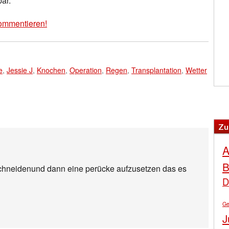
ar.“
ommentieren!
e
,
Jessie J
,
Knochen
,
Operation
,
Regen
,
Transplantation
,
Wetter
Zu
A
B
uschneidenund dann eine perücke aufzusetzen das es
D
Ge
J