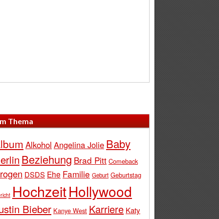
m Thema
Baby
lbum
Alkohol
Angelina Jolie
Beziehung
erlin
Brad Pitt
Comeback
rogen
Familie
Ehe
DSDS
Geburtstag
Geburt
Hochzeit
Hollywood
richt
ustin Bieber
Karriere
Katy
Kanye West