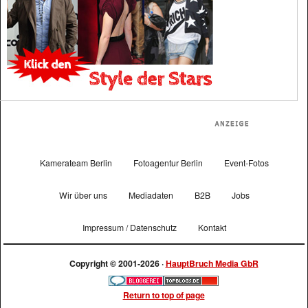
Kamerateam Berlin
Fotoagentur Berlin
Event-Fotos
Wir über uns
Mediadaten
B2B
Jobs
Impressum / Datenschutz
Kontakt
Copyright © 2001-2026 ·
HauptBruch Media GbR
Return to top of page