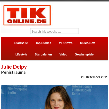
Startseite
Top-Stories
VIP-News
Music-Box
Lifestyle
Stargalerien
Video
Gewinnspiele
Julie Delpy
Penistrauma
20. Dezember 2011