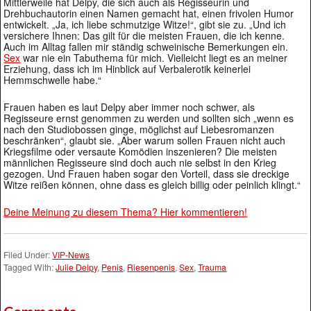
Mittlerweile hat Delpy, die sich auch als Regisseurin und
Drehbuchautorin einen Namen gemacht hat, einen frivolen Humor
entwickelt. „Ja, ich liebe schmutzige Witze!“, gibt sie zu. „Und ich
versichere Ihnen: Das gilt für die meisten Frauen, die ich kenne.
Auch im Alltag fallen mir ständig schweinische Bemerkungen ein.
Sex
war nie ein Tabuthema für mich. Vielleicht liegt es an meiner
Erziehung, dass ich im Hinblick auf Verbalerotik keinerlei
Hemmschwelle habe.“
Frauen haben es laut Delpy aber immer noch schwer, als
Regisseure ernst genommen zu werden und sollten sich „wenn es
nach den Studiobossen ginge, möglichst auf Liebesromanzen
beschränken“, glaubt sie. „Aber warum sollen Frauen nicht auch
Kriegsfilme oder versaute Komödien inszenieren? Die meisten
männlichen Regisseure sind doch auch nie selbst in den Krieg
gezogen. Und Frauen haben sogar den Vorteil, dass sie dreckige
Witze reißen können, ohne dass es gleich billig oder peinlich klingt.“
Deine Meinung zu diesem Thema? Hier kommentieren!
Filed Under:
VIP-News
Tagged With:
Julie Delpy
,
Penis
,
Riesenpenis
,
Sex
,
Trauma