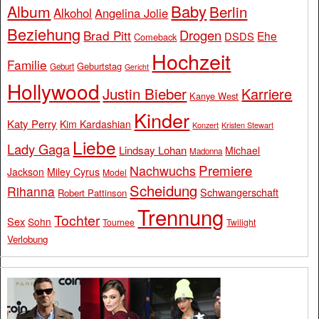
Baby
Album
Berlin
Alkohol
Angelina Jolie
Beziehung
Drogen
Brad Pitt
Ehe
DSDS
Comeback
Hochzeit
Familie
Geburtstag
Geburt
Gericht
Hollywood
Justin Bieber
Karriere
Kanye West
Kinder
Katy Perry
Kim Kardashian
Konzert
Kristen Stewart
Liebe
Lady Gaga
Lindsay Lohan
Michael
Madonna
Premiere
Nachwuchs
Jackson
Miley Cyrus
Model
Scheidung
Rihanna
Schwangerschaft
Robert Pattinson
Trennung
Tochter
Sex
Sohn
Tournee
Twilight
Verlobung