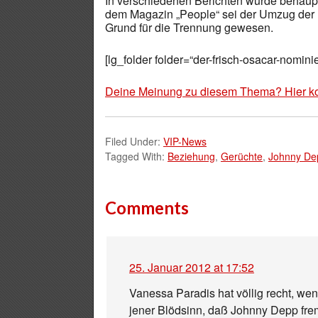
In verschiedenen Berichten wurde behaupte
dem Magazin „People“ sei der Umzug der 
Grund für die Trennung gewesen.
[lg_folder folder=“der-frisch-osacar-nomini
Deine Meinung zu diesem Thema? Hier k
Filed Under:
VIP-News
Tagged With:
Beziehung
,
Gerüchte
,
Johnny De
Comments
25. Januar 2012 at 17:52
Vanessa Paradis hat völlig recht, wen
jener Blödsinn, daß Johnny Depp frem