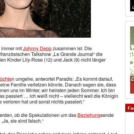
h immer mit
Johnny Depp
zusammen ist. Die
 französischen Talkshow „Le Grande Journal“ die
iden Kinder Lily-Rose (12) und Jack (9) nicht länger
üchte
n umgehe, antwortet Paradis: „Es kommt darauf,
meine Familie verletzen könnte. Danach sagen sie, dass
nnen uns im Winter, wir heiraten jeden Sommer. Ich bin
 passiert … ich weiß nicht – vielleicht weil die Königin
verloren hat und sonst nichts passiert.“
Fa
 werden, ob die Spekulationen um das
Beziehung
sende
„Ja, sie sind falsch.“