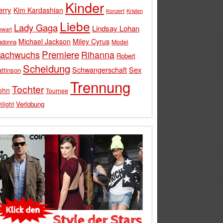
Kinder
erry
Kim Kardashian
Konzert
Kristen
Liebe
Lady Gaga
Lindsay Lohan
ewart
Michael Jackson
Miley Cyrus
Model
adonna
Premiere
achwuchs
Rihanna
Robert
Scheidung
Schwangerschaft
Sex
ttinson
Trennung
Tochter
ohn
Tournee
Verlobung
ilight