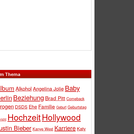
m Thema
Baby
lbum
Alkohol
Angelina Jolie
Beziehung
erlin
Brad Pitt
Comeback
rogen
Familie
Ehe
DSDS
Geburtstag
Geburt
Hochzeit
Hollywood
richt
ustin Bieber
Karriere
Katy
Kanye West