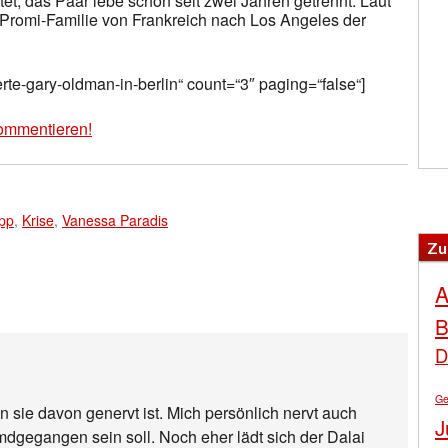
t, das Paar lebe schon seit zwei Jahren getrennt. Laut
Promi-Familie von Frankreich nach Los Angeles der
erte-gary-oldman-in-berlin“ count=“3″ paging=“false“]
ommentieren!
pp
,
Krise
,
Vanessa Paradis
Zu
A
B
D
Ge
n sie davon genervt ist. Mich persönlich nervt auch
J
dgegangen sein soll. Noch eher lädt sich der Dalai