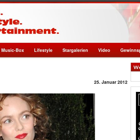
Music-Box
Lifestyle
Stargalerien
Video
Gewinnsp
We
25. Januar 2012