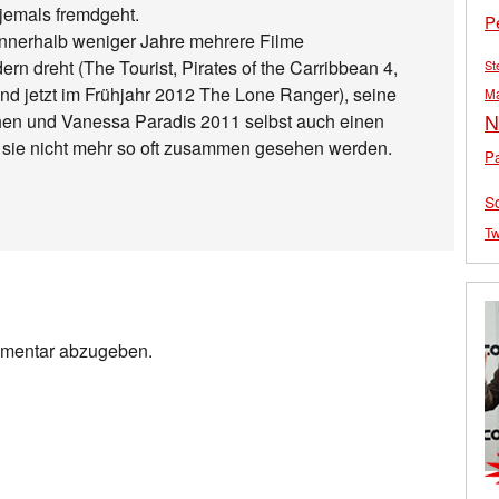
 jemals fremdgeht.
P
nerhalb weniger Jahre mehrere Filme
rn dreht (The Tourist, Pirates of the Carribbean 4,
St
nd jetzt im Frühjahr 2012 The Lone Ranger), seine
M
N
hen und Vanessa Paradis 2011 selbst auch einen
aß sie nicht mehr so oft zusammen gesehen werden.
Pa
S
Tw
mmentar abzugeben.